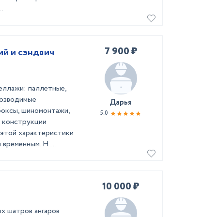
.
7 900 ₽
й и сэндвич
еллажи: паллетные,
возводимые
Дарья
боксы, шиномонтажи,
5.0
ы конструкции
 этой характеристики
 временным. Н ...
10 000 ₽
х шатров ангаров