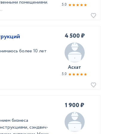
венными помещениями.
5.0
..
4 500 ₽
трукций
нимаюсь более 10 лет
Асхат
5.0
1 900 ₽
ением бизнеса
нструкциями, сэндвич-