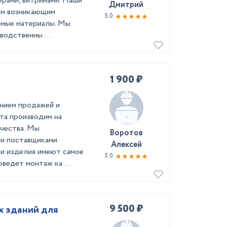
ерами, витринами. Наши
Дмитрий
ем возникающим
5.0
имые материалы. Мы
водственны ...
1 900 ₽
ением продажей и
та производим на
чества. Мы
Воротов
ми поставщиками
Алексей
и изделия имеют самое
5.0
ведет монтаж ка ...
9 500 ₽
 зданий для