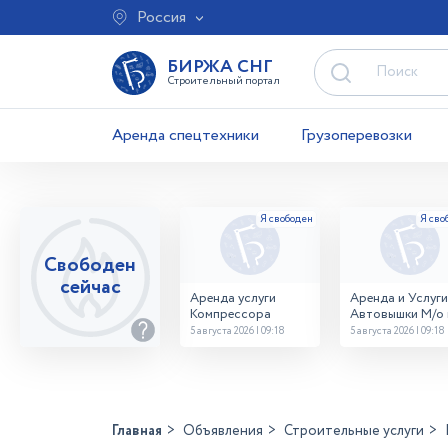
Россия
БИРЖА СНГ
Строительный портал
Аренда спецтехники
Грузоперевозки
Свободен
сейчас
Аренда услуги
Аренда и Услуги
Компрессора
Автовышки М/о г
Домодедово
5 августа 2026 | 09:18
5 августа 2026 | 09:18
26,28,32 место
Главная
Объявления
Строительные услуги