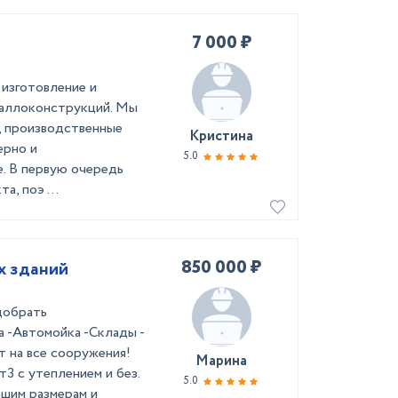
7 000 ₽
 изготовление и
таллоконструкций. Мы
а, производственные
Кристина
ерно и
5.0
е. В первую очередь
а, поэ ...
850 000 ₽
х зданий
добрать
а -Автомойка -Склады -
ет на все сооружения!
Марина
3 с утеплением и без.
5.0
ашим размерам и