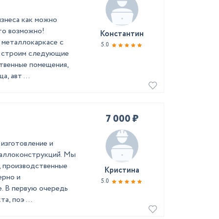
знеса как можно
то возможно!
Константин
 металлокаркасе с
5.0
ы строим следующие
ственные помещения,
, авт ...
7 000 ₽
 изготовление и
таллоконструкций. Мы
а, производственные
Кристина
ерно и
5.0
е. В первую очередь
а, поэ ...