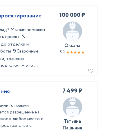
100 000 ₽
 проектирование
клад? Мы вам поможем.
ть проект 🔨
 до отделки и
Оксана
работы ⛑Сварочные
5.0
и, транспак
д ключ" – это ...
7 499 ₽
ания
шими готовыми
уется разрешение на
енос в любое место с
Татьяна
 пространство с
Пашнина