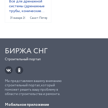
Всё для дренажной
системы (дренажные
трубы, конические
колодцы,трубы под
31 января 2024
Санкт-Петербург
заезд)
БИРЖА СНГ
Строительный портал
Мы представляем вашему вниманию
строительный портал, который
поможет решить вашу проблему в
области строительства и ремонта.
Мобильное приложение