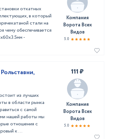
установки откатных
плектующих, в который
Компания
орячекатаной стали на
Ворота Всех
ря чему обеспечивается
Видов
х60х3.5мм -
5.0
111 ₽
 Рольставни,
остоит из лучших
оты в области рынка
Компания
равиться с самой
Ворота Всех
ами нашей работы мы
Видов
брые отношения с
5.0
овый к ...