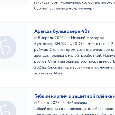
(экскаваторы гусеничные, колесные, погрузч
буровая установка 40м, мульчер).
Аренда бульдозера 40т
8 апреля 2025
Нижний Новгород
Бульдoзеp SHANTUI SD32 - 40т oтвал 4,2, 
руб/чаc. С оператором. Долгосрочная аренд
аренда). Техника с малой наработкой. Нали
расчет. Опытный экипаж. Без посредников. 
2023г.в (экскаваторы гусеничные, колесные, 
установка 40м).
Гибкий кирпич в защитной плёнке 
1 июня 2023
Чебоксары
Гибкий кирпич от производителя без посре
для отделки фасадов, внутренних работ, от