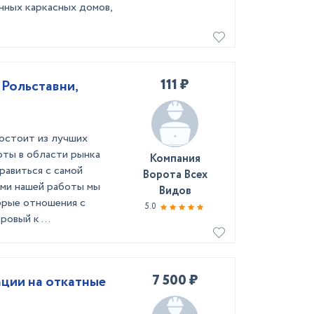
нных каркасных домов,
111 ₽
 Рольставни,
остоит из лучших
оты в области рынка
Компания
равиться с самой
Ворота Всех
ами нашей работы мы
Видов
брые отношения с
5.0
овый к ...
7 500 ₽
ции на откатные