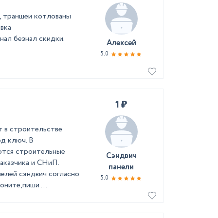
1, траншеи котлованы
овка
нал безнал скидки.
Алексей
5.0
1 ₽
 в строительстве
д ключ. В
ются строительные
Сэндвич
заказчика и СНиП.
панели
нелей сэндвич согласно
5.0
оните,пиши ...