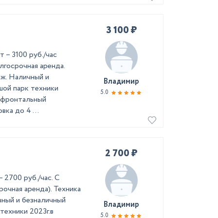
3 100 ₽
т – 3100 pуб./чac
лгосрочная аренда.
аж. Наличный и
Владимир
шой парк техники
5.0
, фронтальный
вка до 4 ...
2 700 ₽
 2700 руб./чac. С
очная аренда). Техника
чный и безналичный
Владимир
техники 2023г.в
5.0