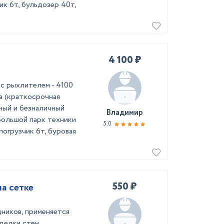
ик 6т, бульдозер 40т,
4 100 ₽
с рыхлителем - 4100
а (краткосрочная
чный и безналичный
Владимир
Большой парк техники
5.0
погрузчик 6т, буровая
550 ₽
на сетке
дников, применяется
делки стен,