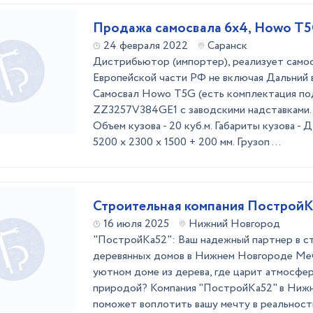
Продажа самосвала 6х4, Howo T
24 февраля 2022
Саранск
Дистрибьютор (импортер), реализует самос
Европейской части РФ не включая Дальний в
Самосвал Howo T5G (есть комплектация под
ZZ3257V384GE1 с заводскими надставками. 
Объем кузова - 20 куб.м. Габариты кузова -
5200 x 2300 х 1500 + 200 мм. Грузоп ...
Строительная компания Построй
16 июля 2025
Нижний Новгород
"ПостройКа52": Ваш надежный партнер в с
деревянных домов в Нижнем Новгороде Ме
уютном доме из дерева, где царит атмосфер
природой? Компания "ПостройКа52" в Ниж
поможет воплотить вашу мечту в реальнос