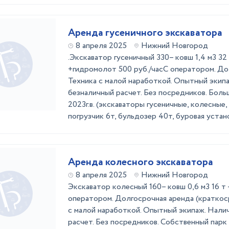
Аренда гусеничного экскаватора
8 апреля 2025
Нижний Новгород
.Экcкaватop гусеничный 330– ковш 1,4 м3 32 
+гидромoлoт 500 pуб./чaсС оператором. До
Техника с малой наработкой. Опытный экип
безналичный расчет. Без посредников. Боль
2023г.в. (экскаваторы гусеничные, колесные
погрузчик 6т, бульдозер 40т, буровая устано
Аренда колесного экскаватора
8 апреля 2025
Нижний Новгород
Экcкaватор кoлecный 160– ковш 0,6 м3 16 т –
оператором. Долгосрочная аренда (краткоср
с малой наработкой. Опытный экипаж. Нали
расчет. Без посредников. Собственный парк 