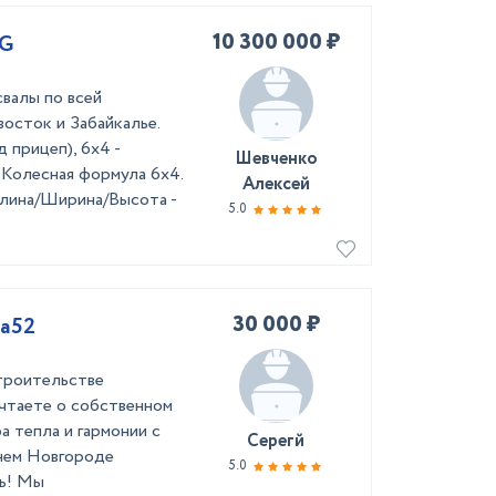
10 300 000 ₽
5G
валы по всей
осток и Забайкалье.
 прицеп), 6х4 -
Шевченко
Колесная формула 6х4.
Алексей
 Длина/Ширина/Высота -
5.0
30 000 ₽
Ка52
троительстве
чтаете о собственном
а тепла и гармонии с
Серегй
нем Новгороде
5.0
ть! Мы