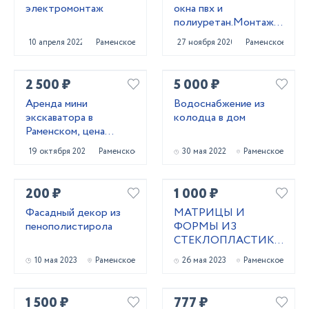
электромонтаж
окна пвх и
полиуретан.Монтаж
мягких окон
10 апреля 2022
Раменское
27 ноября 2020
Раменское
2 500 ₽
5 000 ₽
Аренда мини
Водоснабжение из
экскаватора в
колодца в дом
Раменском, цена
услуги
19 октября 2024
Раменское
30 мая 2022
Раменское
200 ₽
1 000 ₽
Фасадный декор из
МАТРИЦЫ И
пенополистирола
ФОРМЫ ИЗ
СТЕКЛОПЛАСТИКА
ДЛЯ ЗАЛИВКИ
10 мая 2023
Раменское
26 мая 2023
Раменское
БЕТОНА
1 500 ₽
777 ₽