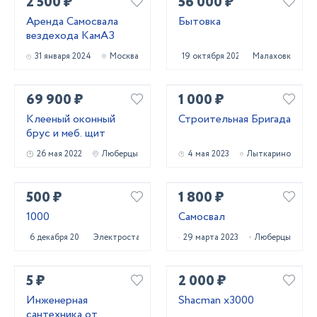
2 500 ₽
56 000 ₽
Аренда Самосвала
Бытовка
вездехода КамАЗ
31 января 2024
Москва
19 октября 2020
Малаховка
69 900 ₽
1 000 ₽
Клееный оконный
Строительная Бригада
брус и меб. щит
26 мая 2022
Люберцы
4 мая 2023
Лыткарино
500 ₽
1 800 ₽
1000
Самосвал
6 декабря 2024
Электросталь
29 марта 2023
Люберцы
5 ₽
2 000 ₽
Инженерная
Shacman x3000
сантехника от