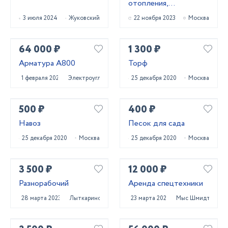
отопления,
водоснабжения,
3 июля 2024
Жуковский
22 ноября 2023
Москва
вентиляции
64 000 ₽
1 300 ₽
Арматура А800
Торф
1 февраля 2024
Электроугли
25 декабря 2020
Москва
500 ₽
400 ₽
Навоз
Песок для сада
25 декабря 2020
Москва
25 декабря 2020
Москва
3 500 ₽
12 000 ₽
Разнорабочий
Аренда спецтехники
28 марта 2023
Лыткарино
23 марта 2023
Мыс Шмидта