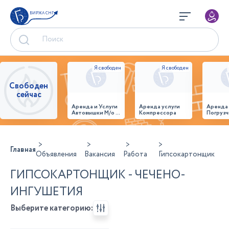
БИРЖА СНГ
Свободен
сейчас
Аренда и Услуги
Аренда услуги
Аренда
Автовышки М/о г.
Компрессора
Погрузч
Домодедово
26,28,32 место
Главная
Объявления
Вакансия
Работа
Гипсокартонщик
ГИПСОКАРТОНЩИК - ЧЕЧЕНО-
ИНГУШЕТИЯ
Выберите категорию: