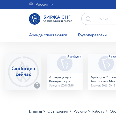
Россия
БИРЖА СНГ
Строительный портал
Аренда спецтехники
Грузоперевозки
Свободен
сейчас
Аренда услуги
Аренда и Услуги
Компрессора
Автовышки М/о г
Домодедово
5 августа 2026 | 09:18
5 августа 2026 | 09:18
26,28,32 место
Главная
Объявления
Резюме
Работа
Сбо