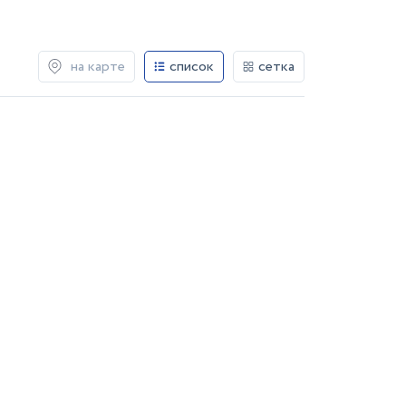
на карте
список
сетка