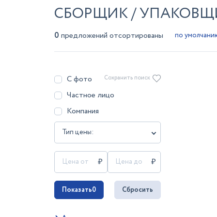
СБОРЩИК / УПАКОВЩ
0
предложений отсортированы
С фото
Сохранить поиск
Частное лицо
Компания
Тип цены:
Показать
0
Сбросить