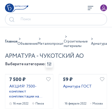
БИРЖА СНГ
Главная
Строительные
Объявления
Металлопрокат
Арматура
материалы
АРМАТУРА - ЧУКОТСКИЙ АО
Выберите категорию:
7 500 ₽
59 ₽
АКЦИЯ! 7500-
Арматура ГОСТ
комплект
комплектации на
откатные ворота-со
16 мая 2022
Пенза
16 февраля 2022
Москва
склада в Пензе