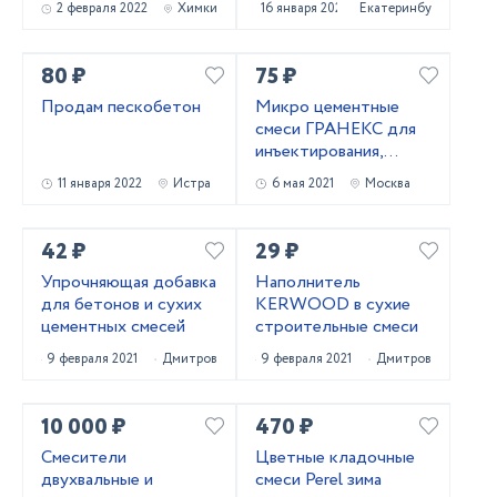
2 февраля 2022
Химки
16 января 2022
Екатеринбург
80 ₽
75 ₽
Продам пескобетон
Микро цементные
смеси ГРАНЕКС для
инъектирования,
укрепления кирпичной
11 января 2022
Истра
6 мая 2021
Москва
кладки
42 ₽
29 ₽
Упрочняющая добавка
Наполнитель
для бетонов и сухих
KERWOOD в сухие
цементных смесей
строительные смеси
9 февраля 2021
Дмитров
9 февраля 2021
Дмитров
10 000 ₽
470 ₽
Смесители
Цветные кладочные
двухвальные и
смеси Perel зима