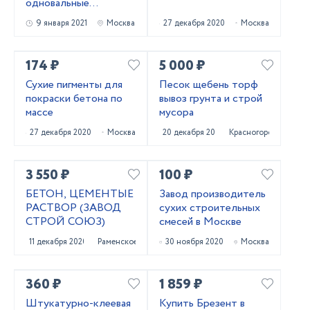
одновальные
С-3,С-6,С-12 торфа,
9 января 2021
Москва
27 декабря 2020
Москва
удобрений, кормов,
стройсмесей, грунта,
мела
174 ₽
5 000 ₽
Сухие пигменты для
Песок щебень торф
покраски бетона по
вывоз грунта и строй
массе
мусора
27 декабря 2020
Москва
20 декабря 2020
Красногорск
3 550 ₽
100 ₽
БЕТОН, ЦЕМЕНТЫЕ
Завод производитель
РАСТВОР (ЗАВОД
сухих строительных
СТРОЙ СОЮЗ)
смесей в Москве
11 декабря 2020
Раменское
30 ноября 2020
Москва
360 ₽
1 859 ₽
Штукатурно-клеевая
Купить Брезент в