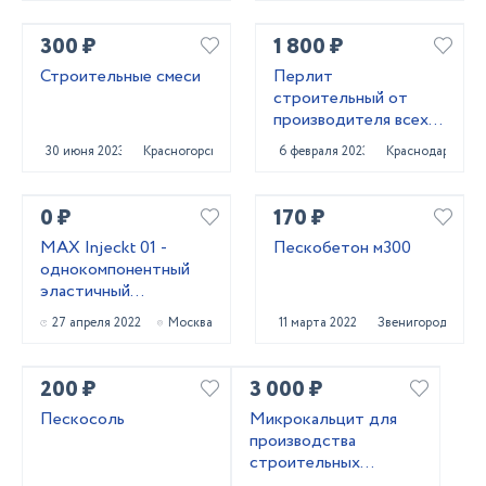
300 ₽
1 800 ₽
Строительные смеси
Перлит
строительный от
производителя всех
марок
30 июня 2023
Красногорск
6 февраля 2023
Краснодар
0 ₽
170 ₽
MAX Injeckt 01 -
Пескобетон м300
однокомпонентный
эластичный
гидроизоляционный
27 апреля 2022
Москва
11 марта 2022
Звенигород
состав
200 ₽
3 000 ₽
Пескосоль
Микрокальцит для
производства
строительных
материалов