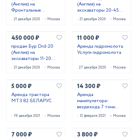
(Англия) на
(Англия) на
Фронтальные
экскаваторы 20-45
погрузчики (любые)
тонн
21 декабря 2020
Москва
21 декабря 2020
Москва
450 000 ₽
11 000 ₽
продам Бур Drd-20
Аренда гидромолота.
(Англия) на
Услуги гидромолота.
экскаваторы 11-20
тонн
21 декабря 2020
Москва
27 декабря 2020
Москва
5 000 ₽
14 300 ₽
Аренда трактора
Аренда
МТЗ 82 БЕЛАРУС
манипулятора-
вездехода 7 тонн
КАМАЗ
19 декабря 2021
Москва
12 февраля 2021
Москва
7 000 ₽
3 800 ₽