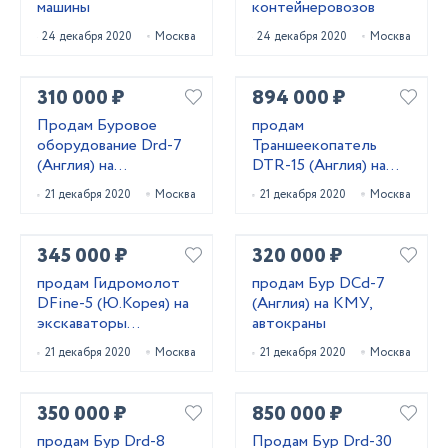
машины
контейнеровозов
24 декабря 2020
Москва
24 декабря 2020
Москва
310 000 ₽
894 000 ₽
Продам Буровое
продам
оборудование Drd-7
Траншеекопатель
(Англия) на
DTR-15 (Англия) на
экскаваторы
экскаваторы
21 декабря 2020
Москва
21 декабря 2020
Москва
погрузчики 5-10 тонн
погрузчики
345 000 ₽
320 000 ₽
продам Гидромолот
продам Бур DCd-7
DFine-5 (Ю.Корея) на
(Англия) на КМУ,
экскаваторы
автокраны
погрузчики 5-9 тонн
21 декабря 2020
Москва
21 декабря 2020
Москва
350 000 ₽
850 000 ₽
продам Бур Drd-8
Продам Бур Drd-30