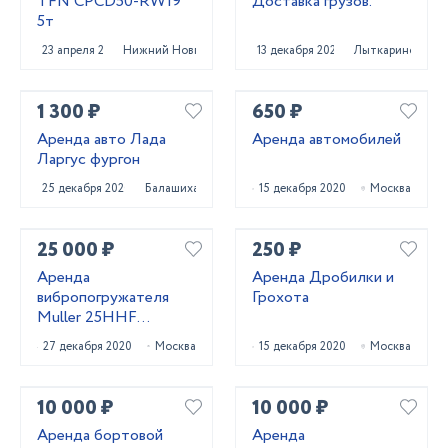
TFN CPCD50-RW19
Доставка грузов.
5т
23 апреля 2025
Нижний Новгород
13 декабря 2023
Лыткарино
1 300 ₽
650 ₽
Аренда авто Лада
Аренда автомобилей
Ларгус фургон
25 декабря 2020
Балашиха
15 декабря 2020
Москва
25 000 ₽
250 ₽
Аренда
Аренда Дробилки и
вибропогружателя
Грохота
Muller 25HHF
(Германия)
27 декабря 2020
Москва
15 декабря 2020
Москва
10 000 ₽
10 000 ₽
Аренда бортовой
Аренда