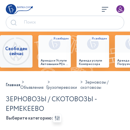
БИРЖА СНГ
Свободен
сейчас
Аренда и Услуги
Аренда услуги
Аренда
Автовышки М/о г.
Компрессора
Погрузч
Домодедово
26,28,32 место
Зерновозы /
Главная
Объявления
Грузоперевозки
скотовозы
ЗЕРНОВОЗЫ / СКОТОВОЗЫ -
ЕРМЕКЕЕВО
Выберите категорию: