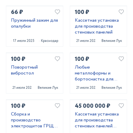
66 ₽
100 ₽
Пружинный зажим для
Кассетная установка
опалубки
для производства
стеновых панелей
17 июля 2025
Краснодар
21 июля 2023
Великие Луки
100 ₽
100 ₽
Поворотный
Любые
вибростол
металлоформы и
бортоснастка для
ваших ЖБИ от «М-
21 июля 2023
Великие Луки
21 июля 2023
Великие Луки
Конструктор»
100 ₽
45 000 000 ₽
Сборка и
Кассетная установка
производство
для производства
электрощитов ГРЩ,
стеновых панелей
АВР, ВРУ, ЩО,ЩЭ,
ЖБИ