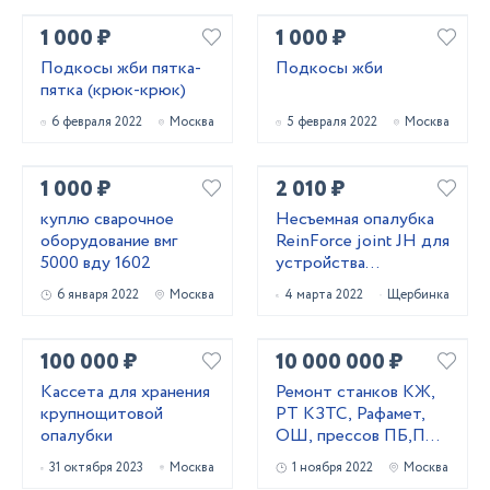
1 000 ₽
1 000 ₽
Подкосы жби пятка-
Подкосы жби
пятка (крюк-крюк)
6 февраля 2022
Москва
5 февраля 2022
Москва
1 000 ₽
2 010 ₽
куплю сварочное
Несъемная опалубка
оборудование вмг
ReinForce joint JH для
5000 вду 1602
устройства
промышленных
6 января 2022
Москва
4 марта 2022
Щербинка
бетонных полов
100 000 ₽
10 000 000 ₽
Кассета для хранения
Ремонт станков КЖ,
крупнощитовой
РТ КЗТС, Рафамет,
опалубки
ОШ, прессов ПБ,ПА,
ПО, домкратов
31 октября 2023
Москва
1 ноября 2022
Москва