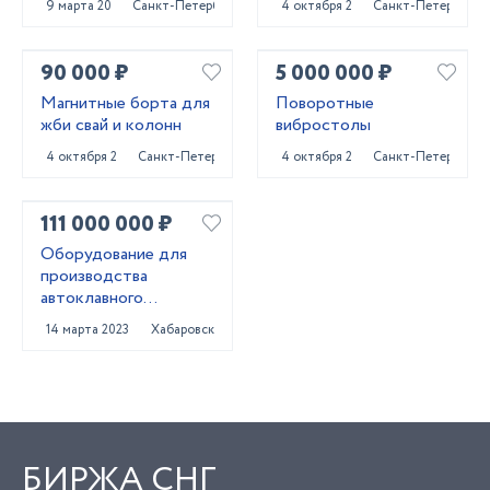
9 марта 2023
Санкт-Петербург
4 октября 2024
Санкт-Петербург
ЩУ...
90 000 ₽
5 000 000 ₽
Магнитные борта для
Поворотные
жби свай и колонн
вибростолы
4 октября 2024
Санкт-Петербург
4 октября 2024
Санкт-Петербург
111 000 000 ₽
Оборудование для
производства
автоклавного
газобетона
14 марта 2023
Хабаровск
БИРЖА СНГ