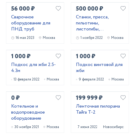
56 000 ₽
500 000 ₽
Сварочное
Станки, пресса,
оборудование для
гильотины,
ПНД труб
листогибы,
трубогибы, вальцы,
16 мая 2023
Москва
1 ноября 2022
Москва
молоты
1 000 ₽
1 000 ₽
Подкос для жби 2.5-
Подкос винтовой для
4.3м
жби
13 февраля 2022
Москва
9 февраля 2022
Москва
0 ₽
199 999 ₽
Котельное и
Ленточная пилорама
водопроводное
Тайга Т-2
оборудование
30 ноября 2021
Москва
7 июня 2022
Новосибирск