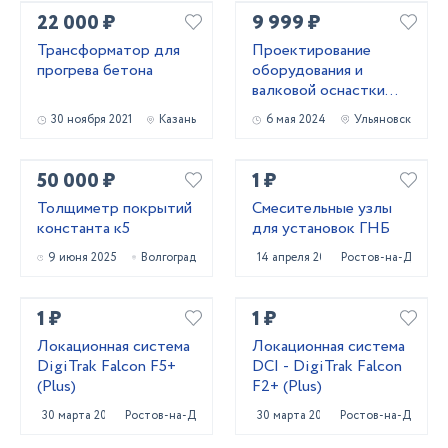
22 000 ₽
9 999 ₽
Трансформатор для
Проектирование
прогрева бетона
оборудования и
валковой оснастки
для профилирования
30 ноября 2021
Казань
6 мая 2024
Ульяновск
металла
50 000 ₽
1 ₽
Толщиметр покрытий
Смесительные узлы
константа к5
для установок ГНБ
9 июня 2025
Волгоград
14 апреля 2022
Ростов-на-Дону
1 ₽
1 ₽
Локационная система
Локационная система
DigiTrak Falcon F5+
DCI - DigiTrak Falcon
(Plus)
F2+ (Plus)
30 марта 2023
Ростов-на-Дону
30 марта 2023
Ростов-на-Дону