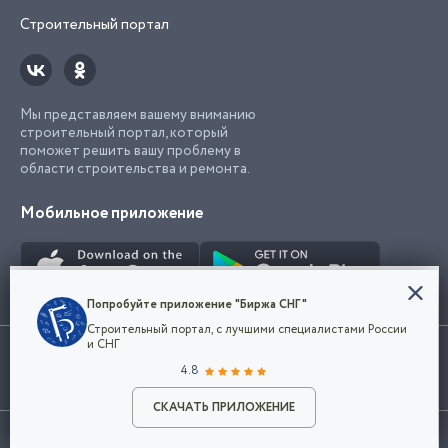
Строительный портал
Мы представляем вашему вниманию
строительный портал, который
поможет решить вашу проблему в
области строительства и ремонта.
Мобильное приложение
Конфиденциальность
Попробуйте приложение "Биржа СНГ"
Мы используем файлы cookie, чтобы сделать
Строительный портал, с лучшими специалистами России
наш сайт удобным для каждого
Использование сайта, в том числе подача объявлений, означает
и СНГ
пользователя. Оставаясь на сайте,
ОК
согласие с
пользовательским соглашением
. Все логотипы и торговые
4.8
вы соглашаетесь
марки представленные на сайте являются собственностью их
с
Политикой конфиденциальности компании
владельца.
Разместить объявление
и принимаете условия использования cookie.
СКАЧАТЬ ПРИЛОЖЕНИЕ
©2026
Биржа СНГ