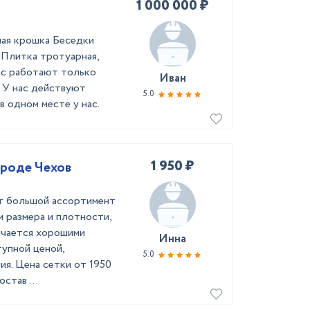
1 000 000 ₽
ая крошка Беседки
 Плитка тротуарная,
ас работают только
Иван
 У нас действуют
5.0
в одном месте у нас.
1 950 ₽
ороде Чехов
 большой ассортимент
 размера и плотности,
личается хорошими
Инна
упной ценой,
5.0
я. Цена сетки от 1950
став ...