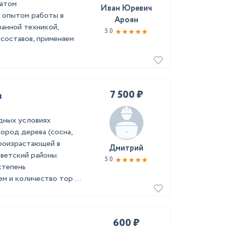
татом
Иван Юревич
 опытом работы в
Ароян
анной техникой,
5.0
составов, применяем
7 500 ₽
я
дных условиях
ород дерева (сосна,
 произрастающей в
Дмитрий
ветский районы.
5.0
степень
м и количество тор ...
600 ₽