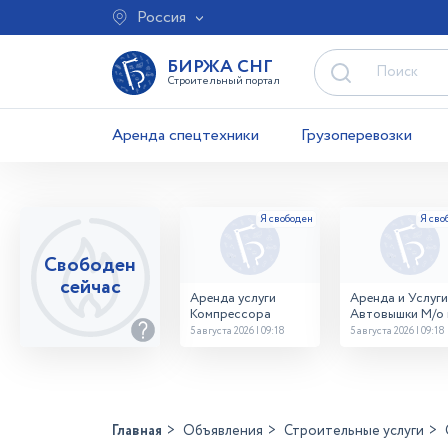
Россия
БИРЖА СНГ
Строительный портал
Аренда спецтехники
Грузоперевозки
Свободен
сейчас
Аренда услуги
Аренда и Услуги
Компрессора
Автовышки М/о г
Домодедово
5 августа 2026 | 09:18
5 августа 2026 | 09:18
26,28,32 место
Главная
Объявления
Строительные услуги