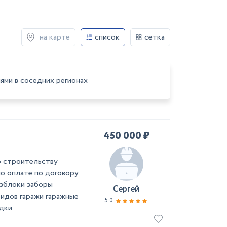
на карте
список
сетка
ями в соседних регионах
450 000 ₽
о строительству
но оплате по договору
озблоки заборы
Сергей
идов гаражи гаражные
5.0
дки