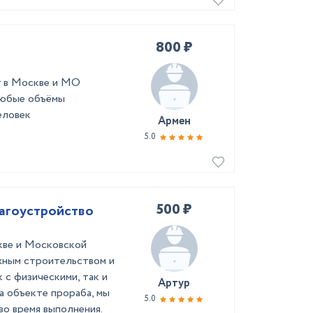
800 ₽
г в Москве и МО
любые объёмы
еловек
Армен
5.0
500 ₽
лагоустройство
квe и Мoсковcкой
жным cтpоитeльствoм и
 c физичеcкими, тaк и
Артур
а объeкте проpаба, мы
5.0
во время выполнения.