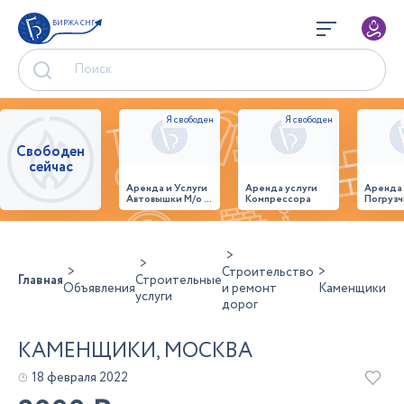
БИРЖА СНГ
Свободен
сейчас
Аренда и Услуги
Аренда услуги
Аренда
Автовышки М/о г.
Компрессора
Погрузч
Домодедово
26,28,32 место
Строительство
Главная
Строительные
Объявления
и ремонт
Каменщики
услуги
дорог
КАМЕНЩИКИ, МОСКВА
18 февраля 2022