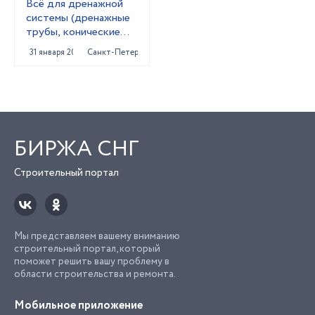
Всё для дренажной
системы (дренажные
трубы, конические
колодцы,трубы под
31 января 2024
Санкт-Петербург
заезд)
БИРЖА СНГ
Строительный портал
Мы представляем вашему вниманию
строительный портал, который
поможет решить вашу проблему в
области строительства и ремонта.
Мобильное приложение