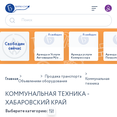
БИРЖА СНГ
Свободен
сейчас
Аренда и Услуги
Аренда услуги
Аренда
Автовышки М/о г.
Компрессора
Погрузч
Домодедово
26,28,32 место
Продажа транспорта
Главная
Коммунальная
Объявления
и оборудования
техника
КОММУНАЛЬНАЯ ТЕХНИКА -
ХАБАРОВСКИЙ КРАЙ
Выберите категорию: