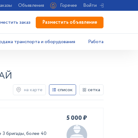
аказы
Объявления
Горячее
Войти
Разместить объявление
зместить заказ
одажа транспорта и оборудования
Работа
АЙ
на карте
список
сетка
5 000 ₽
 3 бригады, более 40