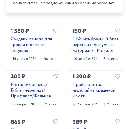
ознакомьтесь с предложениями в соседних регионах
1 380 ₽
150 ₽
Сэндвич-панели для
ПВХ мембраны, Гибкая
кровли и стен от
черепица, Битумные
ведущих
материалы, Металл
производителей
14 апреля 2022
Иваново
10 декабря 2024
Владимир
России
300 ₽
1 200 ₽
Металочерепица/
Производство
Гибкая черепица/
изделий из крашеной
Профлист/Фальцевая
жести.
кровля
26 апреля 2023
Москва
12 апреля 2022
Москва
865 ₽
389 ₽