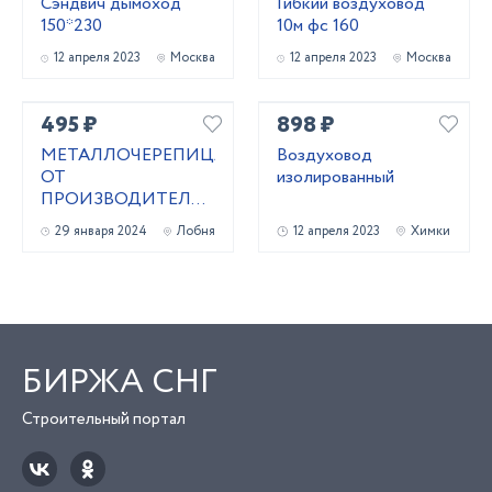
Сэндвич дымоход
Гибкий воздуховод
150*230
10м фс 160
12 апреля 2023
Москва
12 апреля 2023
Москва
495 ₽
898 ₽
МЕТАЛЛОЧЕРЕПИЦА
Воздуховод
ОТ
изолированный
ПРОИЗВОДИТЕЛЯ,
СЕРТИФИЦИРОВАНА
29 января 2024
Лобня
12 апреля 2023
Химки
ПО ГОСТ 2024Г.
(ПРОФЛИСТ,
ВОДОСТОК И
ЛЮБЫЕ ПЛАНКИ)
БИРЖА СНГ
Строительный портал