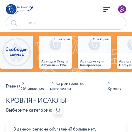
БИРЖА СНГ
Свободен
сейчас
Аренда и Услуги
Аренда услуги
Аренда
Автовышки М/о г.
Компрессора
Погрузч
Домодедово
26,28,32 место
Строительные
Главная
Объявления
материалы
Кровля
КРОВЛЯ - ИСАКЛЫ
Выберите категорию:
В данном регионе объявлений больше нет,