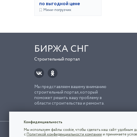
по выгодной цене
Мини-погрузчик
БИРЖА СНГ
Строительный портал
Мы представляем вашему вниманию
строительный портал, который
поможет решить вашу проблему в
области строительства и ремонта.
Попро
Строи
Конфиденциальность
Использование сайта, в том числе подача объявлений, озна
Мы используем файлы cookie, чтобы сделать наш сайт удобным дл
владельца.
с
Политикой конфиденциальности компании
и принимаете услов