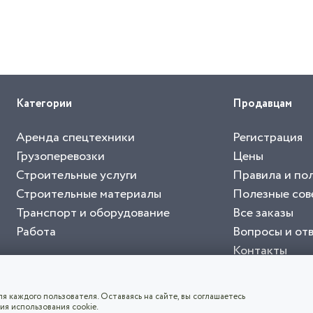
Категории
Продавцам
Аренда спецтехники
Регистрация
Грузоперевозки
Цены
Строительные услуги
Правила и по
Строительные материалы
Полезные сов
Транспорт и оборудование
Все заказы
Работа
Вопросы и от
Контакты
буйте приложение "Биржа СНГ"
тельный портал, с лучшими специалистами России и СНГ
4.8
чает согласие с
пользовательским соглашением
. Все логотипы и торговые марк
я каждого пользователя. Оставаясь на сайте, вы соглашаетесь
ия использования cookie.
СКАЧАТЬ ПРИЛОЖЕНИЕ