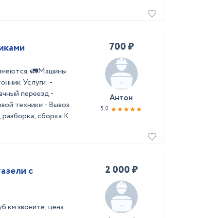
700 ₽
чиками
 имеются. 🚛Машины
онник Услуги: -
ачный переезд -
Антон
вой техники - Вывоз
5.0
, разборка, сборка К
2 000 ₽
азели с
уб.км.звоните, цена