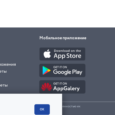
Мобильное приложение
ложения
еты
веты
и представленные на сайте являются собственностью их
ОК