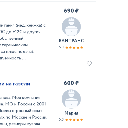
690 ₽
итания (мед. книжка) с
0С до +12С и другиx
собственный
ВАНТРАНС
зотермическим
5.0
са плюс подача).
ъемность ...
600 ₽
и на газели
анова. Моя компания
е, МО и России с 2001
 Имеем огромный опыт
Мария
ях по Москве и России.
5.0
онн, размеры кузова