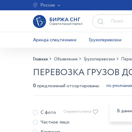
Россия
БИРЖА СНГ
Строительный портал
Аренда спецтехники
Грузоперевозки
Главная
Объявления
Грузоперевозки
Перев
ПЕРЕВОЗКА ГРУЗОВ Д
0
предложений отсортированы
В данн
С фото
Сохранить поиск
Частное лицо
Компания