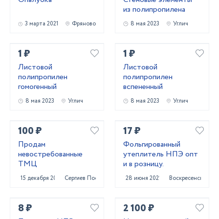
из полипропилена
3 марта 2021
Фряново
8 мая 2023
Углич
1 ₽
1 ₽
Листовой
Листовой
полипропилен
полипропилен
гомогенный
вспененный
8 мая 2023
Углич
8 мая 2023
Углич
100 ₽
17 ₽
Продам
Фольгированный
невостребованные
утеплитель НПЭ опт
ТМЦ
и в розницу.
15 декабря 2020
Сергиев Посад
28 июня 2021
Воскресенск
8 ₽
2 100 ₽