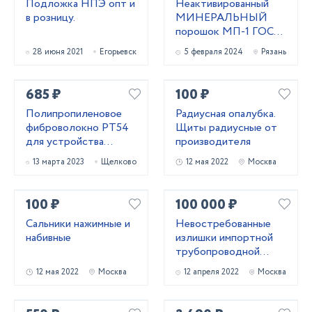
Подложка НПЭ опт и
Неактивированный
в розницу.
МИНЕРАЛЬНЫЙ
порошок МП-1 ГОСТ
52129-03 и МП-2
28 июня 2021
Егорьевск
5 февраля 2024
Рязань
ГОСТ 32761-14
685 ₽
100 ₽
Полипропиленовое
Радиусная опалубка.
фиброволокно РТ54
Щиты радиусные от
для устройства
производителя
паркингов со склада в
13 марта 2023
Щелково
12 мая 2022
Москва
Москве
100 ₽
100 000 ₽
Сальники нажимные и
Невостребованные
набивные
излишки импортной
трубопроводной
запорной арматуры
12 мая 2022
Москва
12 апреля 2022
Москва