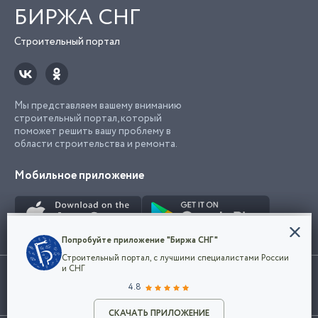
БИРЖА СНГ
Строительный портал
Мы представляем вашему вниманию
строительный портал, который
поможет решить вашу проблему в
области строительства и ремонта.
Мобильное приложение
Конфиденциальность
Попробуйте приложение "Биржа СНГ"
Мы используем файлы cookie, чтобы сделать
Строительный портал, с лучшими специалистами России
наш сайт удобным для каждого
Использование сайта, в том числе подача объявлений, означает
и СНГ
пользователя. Оставаясь на сайте,
ОК
согласие с
пользовательским соглашением
. Все логотипы и торговые
4.8
вы соглашаетесь
марки представленные на сайте являются собственностью их
с
Политикой конфиденциальности компании
владельца.
Разместить объявление
и принимаете условия использования cookie.
СКАЧАТЬ ПРИЛОЖЕНИЕ