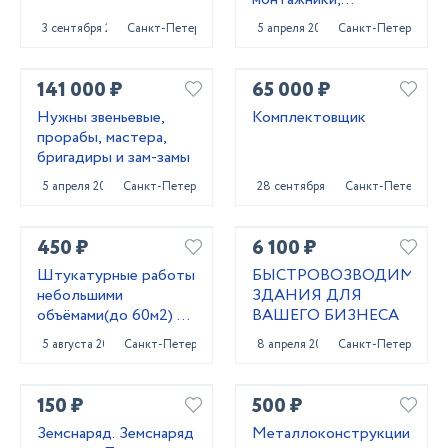
сварщики, бетонщики,
3 сентября 2023
Санкт-Петербург
5 апреля 2022
Санкт-Петербург
стропальщики,
разнорабочие ...
141 000 ₽
65 000 ₽
Нужны звеньевые,
Комплектовщик
прорабы, мастера,
бригадиры и зам-замы
5 апреля 2022
Санкт-Петербург
28 сентября 2022
Санкт-Петербург
450 ₽
6 100 ₽
Штукатурные работы
БЫСТРОВОЗВОДИМЫЕ
небольшими
ЗДАНИЯ ДЛЯ
объёмами(до 60м2) по
ВАШЕГО БИЗНЕСА
маякам, по правилу
5 августа 2022
Санкт-Петербург
8 апреля 2022
Санкт-Петербург
150 ₽
500 ₽
Земснаряд. Земснаряд
Металлоконструкции