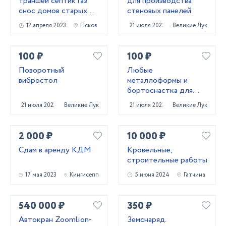
траншей септик газ
для производства
снос домов старых
стеновых панелей
зданий
12 апреля 2023
Псков
21 июля 2023
Великие Луки
100 ₽
100 ₽
Поворотный
Любые
вибростол
металлоформы и
бортоснастка для
ваших ЖБИ от «М-
21 июля 2023
Великие Луки
21 июля 2023
Великие Луки
Конструктор»
2 000 ₽
10 000 ₽
Сдам в аренду КДМ
Кровельные,
строительные работы
17 мая 2023
Кингисепп
5 июня 2024
Гатчина
540 000 ₽
350 ₽
Автокран Zoomlion-
Земснаряд.