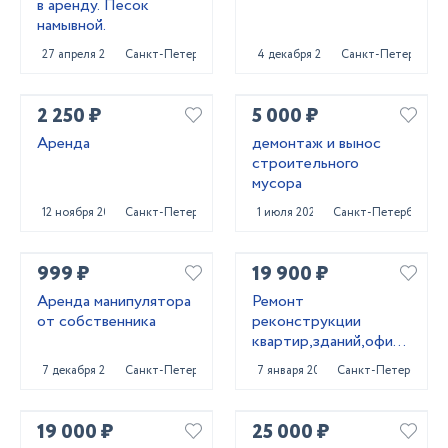
в аренду. Песок
намывной.
27 апреля 2023
Санкт-Петербург
4 декабря 2024
Санкт-Петербург
2 250 ₽
5 000 ₽
Аренда
демонтаж и вынос
строительного
мусора
12 ноября 2024
Санкт-Петербург
1 июля 2025
Санкт-Петербург
999 ₽
19 900 ₽
Аренда манипулятора
Ремонт
от собственника
реконструкции
квартир,зданий,офисных
помещений
7 декабря 2023
Санкт-Петербург
7 января 2022
Санкт-Петербург
19 000 ₽
25 000 ₽