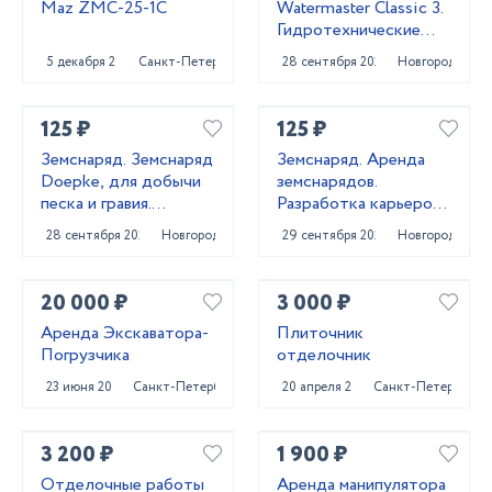
Maz ZMC-25-1C
Watermaster Classic 3.
Гидротехнические
работы. Земснаряд в
5 декабря 2024
Санкт-Петербург
28 сентября 2023
Новгород
аренду.
125 ₽
125 ₽
Земснаряд. Земснаряд
Земснаряд. Аренда
Doepke, для добычи
земснарядов.
песка и гравия.
Разработка карьеров
Разработка
гидромеханизированным
28 сентября 2023
Новгород
29 сентября 2023
Новгород
обводненных
способом
карьеров.
(гидронамыв).
20 000 ₽
3 000 ₽
Аренда Экскаватора-
Плиточник
Погрузчика
отделочник
23 июня 2023
Санкт-Петербург
20 апреля 2023
Санкт-Петербург
3 200 ₽
1 900 ₽
Отделочные работы
Аренда манипулятора