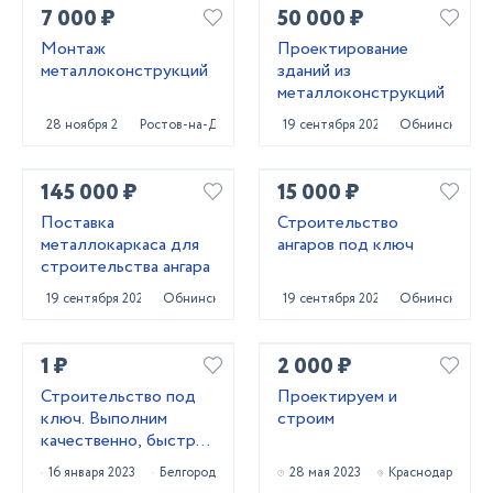
7 000 ₽
50 000 ₽
Монтаж
Проектирование
металлоконструкций
зданий из
металлоконструкций
28 ноября 2022
Ростов-на-Дону
19 сентября 2024
Обнинск
145 000 ₽
15 000 ₽
Поставка
Строительство
металлокаркаса для
ангаров под ключ
строительства ангара
19 сентября 2024
Обнинск
19 сентября 2024
Обнинск
1 ₽
2 000 ₽
Строительство под
Проектируем и
ключ. Выполним
строим
качественно, быстро,
подскажем лучшее!
16 января 2023
Белгород
28 мая 2023
Краснодар