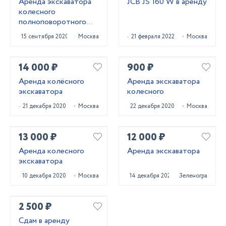
Аренда экскаватора
JCB JS 160 W в аренду
колесного
полноповоротного
HYUNDAI R140W-9S
15 сентября 2020
Москва
21 февраля 2022
Москва
14 000 ₽
900 ₽
Аренда колёсного
Аренда экскаватора
экскаватора
колесного
21 декабря 2020
Москва
22 декабря 2020
Москва
13 000 ₽
12 000 ₽
Аренда колесного
Аренда экскаватора
экскаватора
10 декабря 2020
Москва
14 декабря 2020
Зеленоград
2 500 ₽
Сдам в аренду