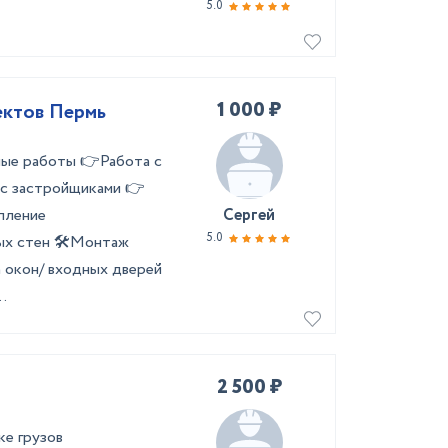
5.0
1 000 ₽
ектов Пермь
ные работы 👉Работа с
 с застройщиками 👉
пление
Сергей
5.0
ых стен 🛠️Монтаж
а окон/ входных дверей
.
2 500 ₽
ке грузов