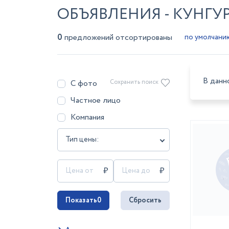
ОБЪЯВЛЕНИЯ - КУНГУ
0
предложений отсортированы
В данн
С фото
Сохранить поиск
Частное лицо
Компания
Тип цены:
Показать
0
Сбросить