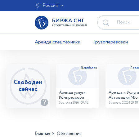
Россия
БИРЖА СНГ
Строительный портал
Аренда спецтехники
Грузоперевозки
Свободен
сейчас
Аренда услуги
Аренда и Услуги
Компрессора
Автовышки М/о г
Домодедово
5 августа 2026 | 09:18
5 августа 2026 | 09:18
26,28,32 место
Главная
Объявления