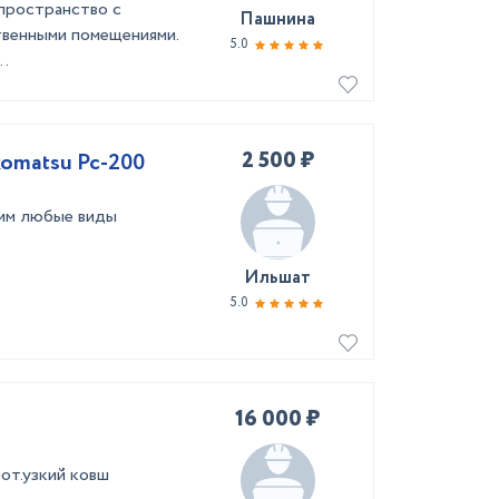
 пространство с
Пашнина
венными помещениями.
5.0
..
2 500 ₽
komatsu Pc-200
им любые виды
Ильшат
5.0
16 000 ₽
от.узкий ковш