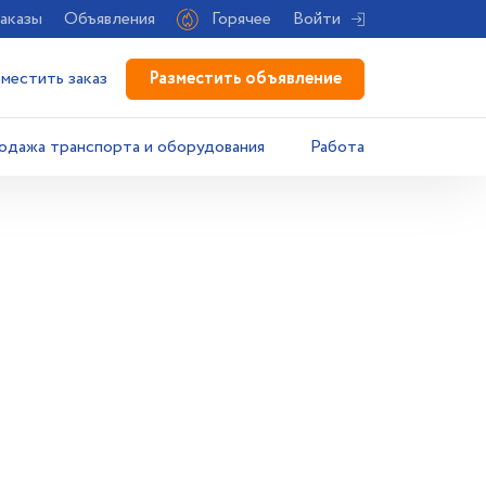
аказы
Объявления
Горячее
Войти
Разместить объявление
зместить заказ
одажа транспорта и оборудования
Работа