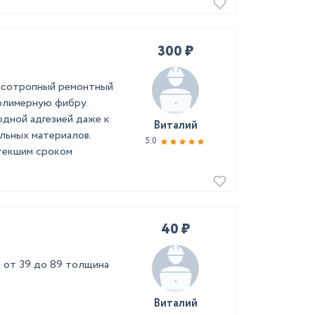
300 ₽
кcотропный ремонтный
олимерную фибру.
дной адгезией даже к
Виталий
льных материалов.
5.0
стекшим сроком
40 ₽
 от 39 до 89 толщина
Виталий