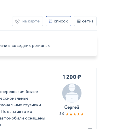
на карте
список
сетка
ями в соседних регионах
1 200 ₽
зоперевозкам более
фессиональные
иональные грузчики
Сергей
Подача авто ко
5.0
и автомобили оснащены
...