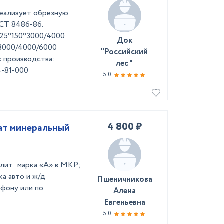
реализует обрезную
СТ 8486-86.
 25*150*3000/4000
Док
*3000/4000/6000
"Российский
 производства:
лес "
4-81-000
5.0
4 800 ₽
рат минеральный
алит: марка «А» в МКР;
ка авто и ж/д
Пшеничникова
ефону или по
Алена
Евгеньевна
5.0