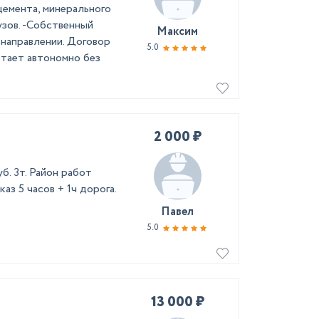
емента, минерального
узов. -Собственный
Максим
 направлении. Договор
5.0
отает автономно без
2 000 ₽
б. 3т. Район работ
з 5 часов + 1ч дорога.
Павел
5.0
13 000 ₽