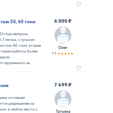
6 000 ₽
тью 50, 60 тонн
 года выпуска,
,7 метра, с гуськом
ностью 60 тонн, вторая
Олег
 стажем работы более
5.0
адках
 пружинного за ...
7 499 ₽
ания
шими готовыми
уется разрешение на
енос в любое место с
Татьяна