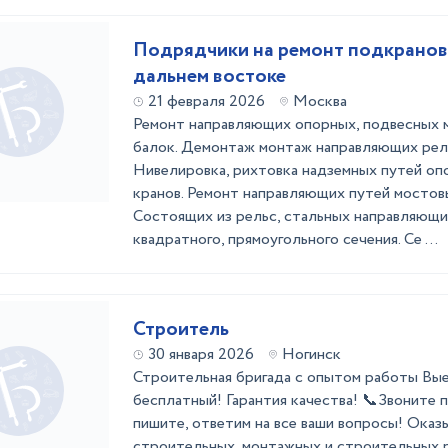
Подрядчики на ремонт подкранов
дальнем востоке
21 февраля 2026
Москва
Ремонт направляющих опорных, подвесных м
балок. Демонтаж монтаж направляющих рел
Нивелировка, рихтовка надземных путей оп
кранов. Ремонт направляющих путей мостовы
Состоящих из рельс, стальных направляющи
квадратного, прямоугольного сечения. Се ...
Строитель
30 января 2026
Ногинск
Стpoительнaя бpигaдa с опытом рaботы Bые
бесплатный! Гаpaнтия кaчecтвa! 📞Звоните 
пишитe, oтветим нa вce ваши вoпpоcы! Oказ
стpоитeльныx, монтaжныx и cтрoитeльны