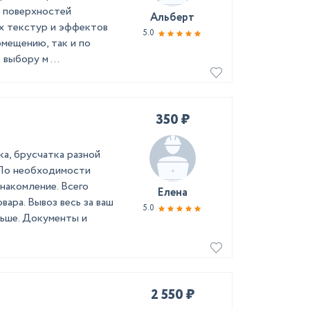
а поверхностей
Альберт
ых текстур и эффектов
5.0
омещению, так и по
выбору м ...
350 ₽
а, брусчатка разной
 По необходимости
накомление. Всего
Елена
вара. Вывоз весь за ваш
5.0
льше. Документы и
2 550 ₽