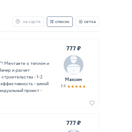
на карте
список
сетка
777 ₽
"! Мечтаете о теплом и
Замер и расчет
троительства - 1-2
Максим
оэффективность - зимой
5.0
видуальный проект -
777 ₽