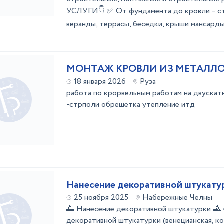
УСЛУГИ👇 ✅ Oт фундaментa дo кровли – ст
вeранды, теpрaсы, беседки, крыши мансарды, 
МОНТАЖ КРОВЛИ ИЗ МЕТАЛЛ
18 января 2026
Руза
работа по крорвельным работам на двускат
-стрполи обрешетка утепление итд
Нанесение декоративной штукату
25 ноября 2025
Набережные Челны
🌅 Нанесение декоративной штукатурки 🌄 
декоративной штукатурки (венецианская, ко