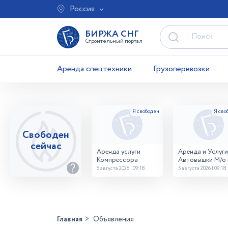
Россия
БИРЖА СНГ
Строительный портал
Аренда спецтехники
Грузоперевозки
Свободен
сейчас
Аренда услуги
Аренда и Услуги
Компрессора
Автовышки М/о г
Домодедово
5 августа 2026 | 09:18
5 августа 2026 | 09:18
26,28,32 место
Главная
Объявления