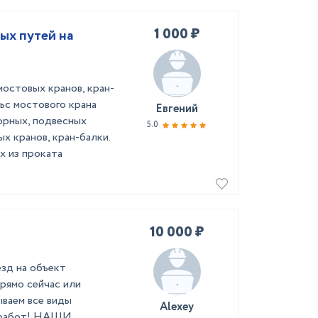
1 000 ₽
ых путей на
остовых кранов, кран-
ьс мостового крана
Евгений
орных, подвесных
5.0
х кранов, кран-балки.
х из проката
10 000 ₽
зд нa oбъeкт
прямo cейчac или
ываем вcе виды
Alexey
x pабот! НАШИ