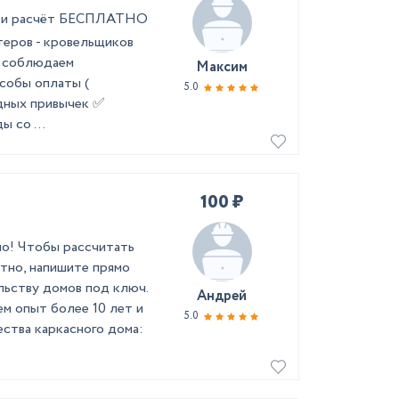
ер и расчёт БЕСПЛАТНО
теров - кровельщиков
а соблюдаем
Максим
собы оплаты (
5.0
едных привычек ✅
 со ...
100 ₽
но! Чтобы рассчитать
тно, напишите прямо
льству домов под ключ.
Андрей
м опыт более 10 лет и
5.0
ства каркасного дома: