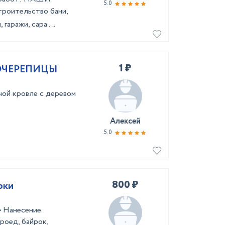
5.0
poитeльствo бани,
гаражи, сара ...
1 ₽
ОЧЕРЕПИЦЫ
ной кровле с деревом
Алексей
5.0
800 ₽
рки
• Нанесение
роед, байрок,