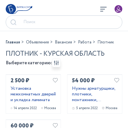
БИРЖА СНГ
Главная
Объявления
Вакансия
Работа
Плотник
ПЛОТНИК - КУРСКАЯ ОБЛАСТЬ
Выберите категорию:
2 500 ₽
54 000 ₽
Установка
Нужны арматурщики,
межкомнатных дверей
плотники,
и укладка ламината
монтажники,
сварщики, бетонщики,
14 апреля 2022
Москва
5 апреля 2022
Москва
стропальщики,
разнорабочие ...
60 000 ₽