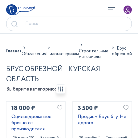
БИРЖА СНГ
Брус
Главная
Строительные
Объявления
Пиломатериалы
обрезной
материалы
БРУС ОБРЕЗНОЙ - КУРСКАЯ
ОБЛАСТЬ
Выберите категорию:
18 000 ₽
3 500 ₽
Оцилиндрованное
Продаём Брус б. у. Не
бревно от
дорого
производителя
26 марта 2022
Екатеринбург
20 декабря 2020
Туголесский Бор