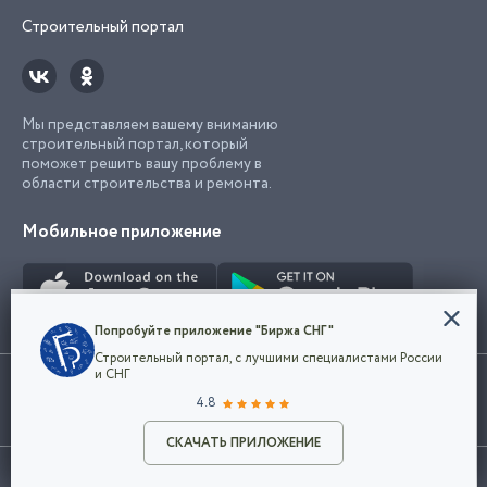
Строительный портал
Мы представляем вашему вниманию
строительный портал, который
поможет решить вашу проблему в
области строительства и ремонта.
Мобильное приложение
Конфиденциальность
Попробуйте приложение "Биржа СНГ"
Мы используем файлы cookie, чтобы сделать
Строительный портал, с лучшими специалистами России
наш сайт удобным для каждого
Использование сайта, в том числе подача объявлений, означает
и СНГ
пользователя. Оставаясь на сайте,
ОК
согласие с
пользовательским соглашением
. Все логотипы и торговые
4.8
вы соглашаетесь
марки представленные на сайте являются собственностью их
с
Политикой конфиденциальности компании
владельца.
Разместить объявление
и принимаете условия использования cookie.
СКАЧАТЬ ПРИЛОЖЕНИЕ
©2026
Биржа СНГ