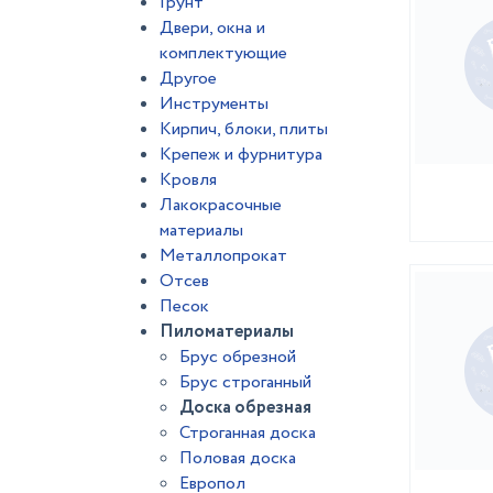
Грунт
Двери, окна и
комплектующие
Другое
Инструменты
Кирпич, блоки, плиты
Крепеж и фурнитура
Кровля
Лакокрасочные
материалы
Металлопрокат
Отсев
Песок
Пиломатериалы
Брус обрезной
Брус строганный
Доска обрезная
Строганная доска
Половая доска
Европол