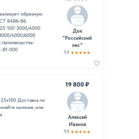
реализует обрезную
СТ 8486-86.
 25*150*3000/4000
Док
*3000/4000/6000
"Российский
 производства:
лес "
4-81-000
5.0
19 800 ₽
 25х100 Доставка по
чняйте наличие, или
а
Алексей
Иванов
5.0