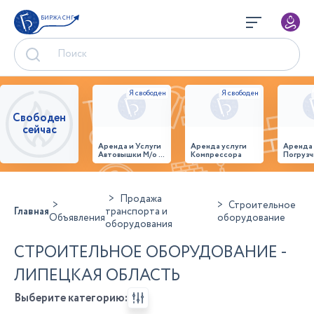
БИРЖА СНГ
Свободен
сейчас
Аренда и Услуги
Аренда услуги
Аренда
Автовышки М/о г.
Компрессора
Погрузч
Домодедово
26,28,32 место
Продажа
Строительное
Главная
транспорта и
Объявления
оборудование
оборудования
СТРОИТЕЛЬНОЕ ОБОРУДОВАНИЕ -
ЛИПЕЦКАЯ ОБЛАСТЬ
Выберите категорию: