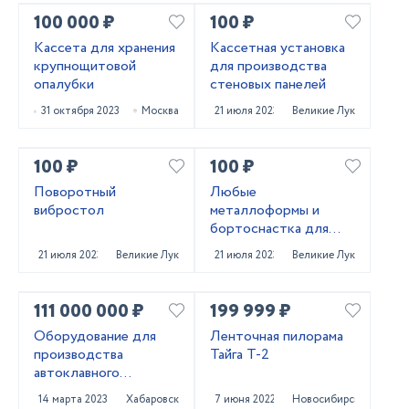
100 000 ₽
100 ₽
Кассета для хранения
Кассетная установка
крупнощитовой
для производства
опалубки
стеновых панелей
31 октября 2023
Москва
21 июля 2023
Великие Луки
100 ₽
100 ₽
Поворотный
Любые
вибростол
металлоформы и
бортоснастка для
ваших ЖБИ от «М-
21 июля 2023
Великие Луки
21 июля 2023
Великие Луки
Конструктор»
111 000 000 ₽
199 999 ₽
Оборудование для
Ленточная пилорама
производства
Тайга Т-2
автоклавного
газобетона
14 марта 2023
Хабаровск
7 июня 2022
Новосибирск