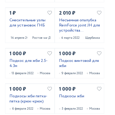
1 ₽
2 010 ₽
Смесительные узлы
Несъемная опалубка
для установок ГНБ
ReinForce joint JH для
устройства
промышленных
14 апреля 2022
Ростов-на-Дону
4 марта 2022
Щербинка
бетонных полов
1 000 ₽
1 000 ₽
Подкос для жби 2.5-
Подкос винтовой для
4.3м
жби
13 февраля 2022
Москва
9 февраля 2022
Москва
1 000 ₽
1 000 ₽
Подкосы жби пятка-
Подкосы жби
пятка (крюк-крюк)
6 февраля 2022
Москва
5 февраля 2022
Москва