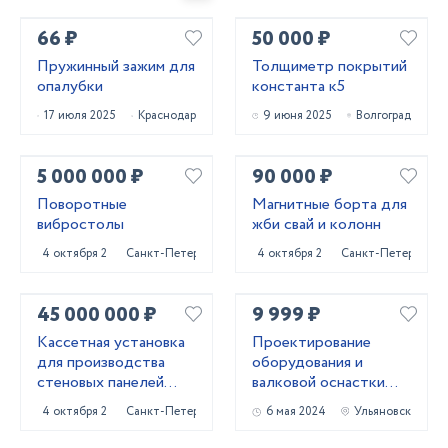
66 ₽
50 000 ₽
Пружинный зажим для
Толщиметр покрытий
опалубки
константа к5
17 июля 2025
Краснодар
9 июня 2025
Волгоград
5 000 000 ₽
90 000 ₽
Поворотные
Магнитные борта для
вибростолы
жби свай и колонн
4 октября 2024
Санкт-Петербург
4 октября 2024
Санкт-Петербург
45 000 000 ₽
9 999 ₽
Кассетная установка
Проектирование
для производства
оборудования и
стеновых панелей
валковой оснастки
ЖБИ
для профилирования
4 октября 2024
Санкт-Петербург
6 мая 2024
Ульяновск
металла