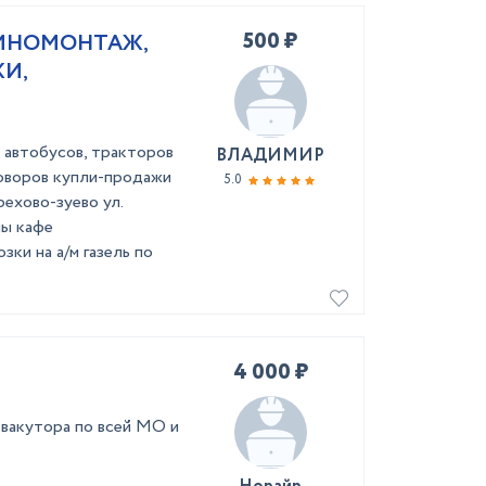
500 ₽
ШИНОМОНТАЖ,
И,
, автобусов, тракторов
ВЛАДИМИР
говоров купли-продажи
5.0
рехово-зуево ул.
ны кафе
ки на а/м газель по
4 000 ₽
вакутора по всей МО и