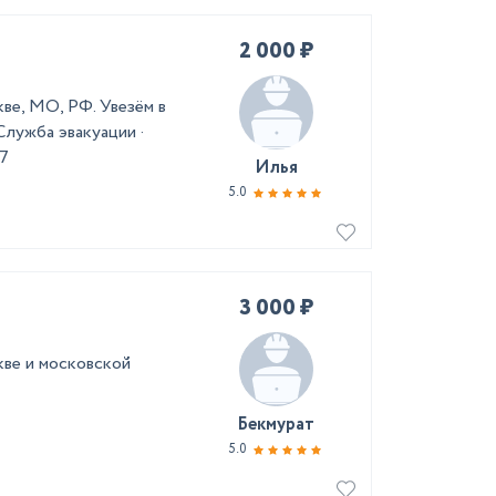
2 000 ₽
ве, МО, РФ. Увезём в
Служба эвакуации ·
/7
Илья
5.0
3 000 ₽
кве и московской
Бекмурат
5.0