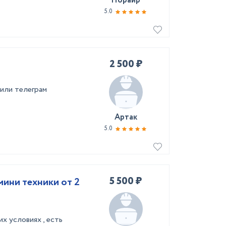
Норайр
5.0
2 500 ₽
 или телеграм
Артак
5.0
5 500 ₽
мини техники от 2
х условиях , есть