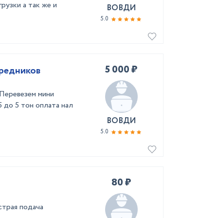
рузки а так же и
ВОВДИ
5.0
5 000 ₽
средников
 Перевезем мини
5 до 5 тон оплата нал
ВОВДИ
5.0
80 ₽
страя подача