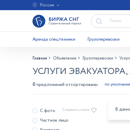
Россия
БИРЖА СНГ
Строительный портал
Аренда спецтехники
Грузоперевозки
Главная
Объявления
Грузоперевозки
Услуг
УСЛУГИ ЭВАКУАТОРА,
0
предложений отсортированы
В данн
С фото
Сохранить поиск
Частное лицо
Компания