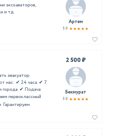
ни экскаваторов,
и и тд.
Артем
5.0
2 500 ₽
ать эвакуатор.
т нас: ✔ 24 часа. ✔ 7
м города. ✔ Подача
Бекмурат
ляем первоклассный
5.0
е. Гарантируем