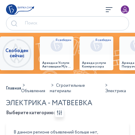
БИРЖА СНГ
Свободен
сейчас
Аренда и Услуги
Аренда услуги
Аренда
Автовышки М/о г.
Компрессора
Погрузч
Домодедово
26,28,32 место
Строительные
Главная
Объявления
материалы
Электрика
ЭЛЕКТРИКА - МАТВЕЕВКА
Выберите категорию:
В данном регионе объявлений больше нет,