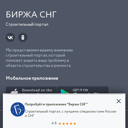
БИРЖА СНГ
Строительный портал
Мы представляем вашему вниманию
строительный портал, который
поможет решить вашу проблему в
области строительства и ремонта.
Мобильное приложение
Конфиденциальность
Попробуйте приложение "Биржа СНГ"
Мы используем файлы cookie, чтобы сделать
Строительный портал, с лучшими специалистами России
наш сайт удобным для каждого
Использование сайта, в том числе подача объявлений, означает
и СНГ
пользователя. Оставаясь на сайте,
ОК
согласие с
пользовательским соглашением
. Все логотипы и торговые
4.8
вы соглашаетесь
марки представленные на сайте являются собственностью их
с
Политикой конфиденциальности компании