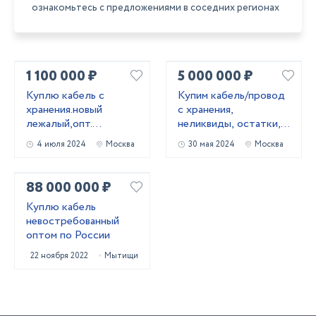
ознакомьтесь с предложениями в соседних регионах
1 100 000 ₽
5 000 000 ₽
Kyплю кабель c
Купим кабель/провод
хранения.новый
с хранения,
лежалый,опт.
неликвиды, остатки,
Неликвиды
новый.
4 июля 2024
Москва
30 мая 2024
Москва
88 000 000 ₽
Куплю кабель
невостребованный
оптом по России
22 ноября 2022
Мытищи