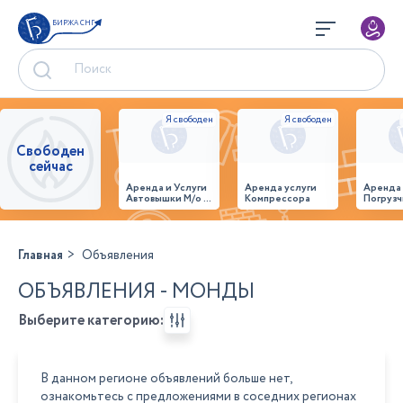
БИРЖА СНГ
Свободен
сейчас
Аренда и Услуги
Аренда услуги
Аренда
Автовышки М/о г.
Компрессора
Погрузч
Домодедово
26,28,32 место
Главная
Объявления
ОБЪЯВЛЕНИЯ - МОНДЫ
Выберите категорию:
В данном регионе объявлений больше нет,
ознакомьтесь с предложениями в соседних регионах