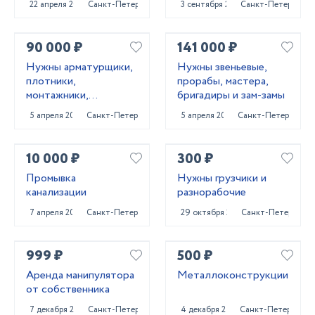
22 апреля 2024
Санкт-Петербург
3 сентября 2023
Санкт-Петербург
90 000 ₽
141 000 ₽
Нужны арматурщики,
Нужны звеньевые,
плотники,
прорабы, мастера,
монтажники,
бригадиры и зам-замы
сварщики, бетонщики,
5 апреля 2022
Санкт-Петербург
5 апреля 2022
Санкт-Петербург
стропальщики,
разнорабочие ...
10 000 ₽
300 ₽
Промывка
Нужны грузчики и
канализации
разнорабочие
7 апреля 2022
Санкт-Петербург
29 октября 2023
Санкт-Петербург
999 ₽
500 ₽
Аренда манипулятора
Металлоконструкции
от собственника
7 декабря 2023
Санкт-Петербург
4 декабря 2024
Санкт-Петербург