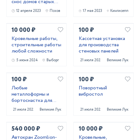
снос домов старых
зданий
12 апреля 2023
Псков
17 мая 2023
Кингисепп
10 000 ₽
100 ₽
Кровельные работы,
Кассетная установка
строительные работы
для производства
любой сложности
стеновых панелей
5 июня 2024
Выборг
21 июля 2023
Великие Луки
100 ₽
100 ₽
Любые
Поворотный
металлоформы и
вибростол
бортоснастка для
ваших ЖБИ от «М-
21 июля 2023
Великие Луки
21 июля 2023
Великие Луки
Конструктор»
540 000 ₽
10 000 ₽
Автокран Zoomlion-
Кровельные,