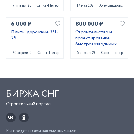
помещений
7 января 2022
Санкт-Петербург
17 мая 2023
Александровская
6 000 ₽
800 000 ₽
Плиты дорожные 3*1-
Строительство и
75
проектирование
быстровозводимых
зданий для бизнеса
20 апреля 2023
Санкт-Петербург
5 апреля 2024
Санкт-Петербург
БИРЖА СНГ
Строительный портал
Мы представляем вашему вниманию