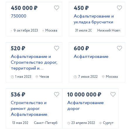
450 000 ₽
450 ₽
750000
Асфальтирование и
укладка брусчатки
9 октября 2023
Москва
31 июля 2023
Нижний Новгород
520 ₽
600 ₽
Асфальтирование и
Асфалтирование
Строительство дорог,
территорий и
площадокпо
1 мая 2023
Чехов
7 июня 2022
Москва
Московской
536 ₽
10 000 000 ₽
Строительство и
Асфальтирование
ремонт дорог.
дорог
Асфальтирование.
13 мая 2022
Санкт-Петербург
23 апреля 2022
Сургут