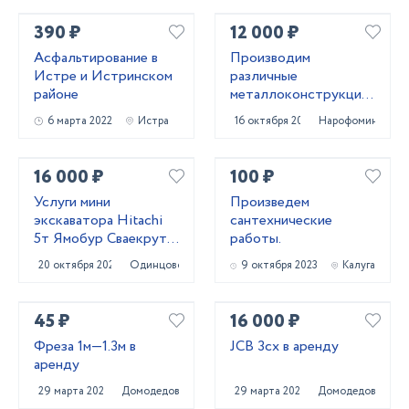
390 ₽
12 000 ₽
Асфальтирование в
Производим
Истре и Истринском
различные
районе
металлоконструкции
для дома и бизнеса
6 марта 2022
Истра
16 октября 2024
Нарофоминск
16 000 ₽
100 ₽
Услуги мини
Произведем
экскаватора Hitachi
сантехнические
5т Ямобур Сваекрут
работы.
Гидромолот
20 октября 2023
Одинцово
9 октября 2023
Калуга
45 ₽
16 000 ₽
Фреза 1м—1.3м в
JCB 3cx в аренду
аренду
29 марта 2022
Домодедово
29 марта 2022
Домодедово