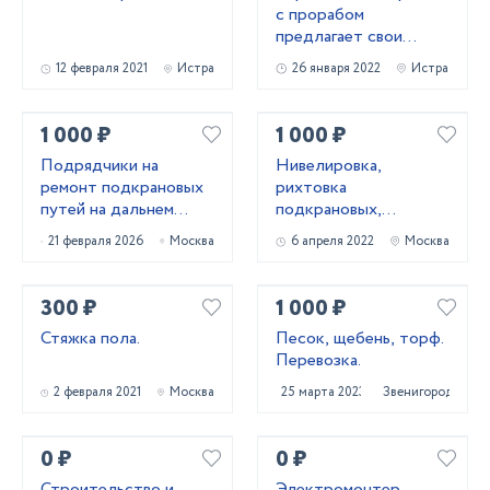
с прорабом
предлагает свои
услуги по
12 февраля 2021
Истра
26 января 2022
Истра
малоэтажному
строительству
1 000 ₽
1 000 ₽
Подрядчики на
Нивелировка,
ремонт подкрановых
рихтовка
путей на дальнем
подкрановых,
востоке
крановых путей
21 февраля 2026
Москва
6 апреля 2022
Москва
300 ₽
1 000 ₽
Стяжка пола.
Песок, щебень, торф.
Перевозка.
2 февраля 2021
Москва
25 марта 2023
Звенигород
0 ₽
0 ₽
Строительство и
Электромонтер