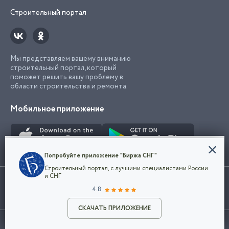
Строительный портал
Мы представляем вашему вниманию
строительный портал, который
поможет решить вашу проблему в
области строительства и ремонта.
Мобильное приложение
Конфиденциальность
Попробуйте приложение "Биржа СНГ"
Мы используем файлы cookie, чтобы сделать
Строительный портал, с лучшими специалистами России
наш сайт удобным для каждого
Использование сайта, в том числе подача объявлений, означает
и СНГ
пользователя. Оставаясь на сайте,
ОК
согласие с
пользовательским соглашением
. Все логотипы и торговые
4.8
вы соглашаетесь
марки представленные на сайте являются собственностью их
с
Политикой конфиденциальности компании
владельца.
Разместить объявление
и принимаете условия использования cookie.
СКАЧАТЬ ПРИЛОЖЕНИЕ
©2026
Биржа СНГ