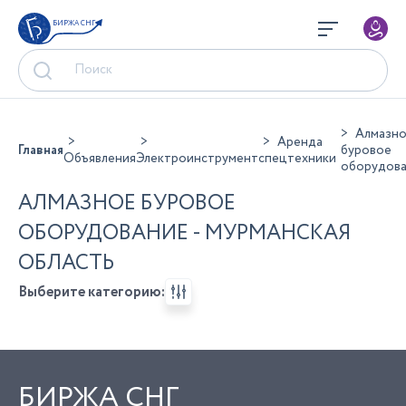
БИРЖА СНГ
Алмазн
Аренда
Главная
буровое
Объявления
Электроинструмент
спецтехники
оборудов
АЛМАЗНОЕ БУРОВОЕ
ОБОРУДОВАНИЕ - МУРМАНСКАЯ
ОБЛАСТЬ
Выберите категорию:
БИРЖА СНГ