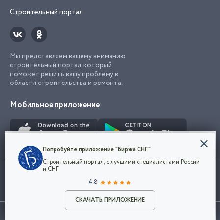
Строительный портал
Мы представляем вашему вниманию
строительный портал, который
поможет решить вашу проблему в
области строительства и ремонта.
Мобильное приложение
Конфиденциальность
Попробуйте приложение "Биржа СНГ"
Мы используем файлы cookie, чтобы сделать
Строительный портал, с лучшими специалистами России
наш сайт удобным для каждого
Использование сайта, в том числе подача объявлений, означает
и СНГ
пользователя. Оставаясь на сайте,
ОК
согласие с
пользовательским соглашением
. Все логотипы и торговые
4.8
вы соглашаетесь
марки представленные на сайте являются собственностью их
с
Политикой конфиденциальности компании
владельца.
Разместить объявление
и принимаете условия использования cookie.
СКАЧАТЬ ПРИЛОЖЕНИЕ
©2026
Биржа СНГ