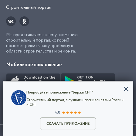
Строительный портал
Мы представляем вашему вниманию
строительный портал, который
поможет решить вашу проблему в
области строительства и ремонта.
Мобильное приложение
Конфиденциальность
Попробуйте приложение "Биржа СНГ"
Мы используем файлы cookie, чтобы сделать
Строительный портал, с лучшими специалистами России
наш сайт удобным для каждого
Использование сайта, в том числе подача объявлений, означает
и СНГ
пользователя. Оставаясь на сайте,
ОК
согласие с
пользовательским соглашением
. Все логотипы и торговые
4.8
вы соглашаетесь
марки представленные на сайте являются собственностью их
с
Политикой конфиденциальности компании
владельца.
Разместить объявление
и принимаете условия использования cookie.
СКАЧАТЬ ПРИЛОЖЕНИЕ
©2026
Биржа СНГ