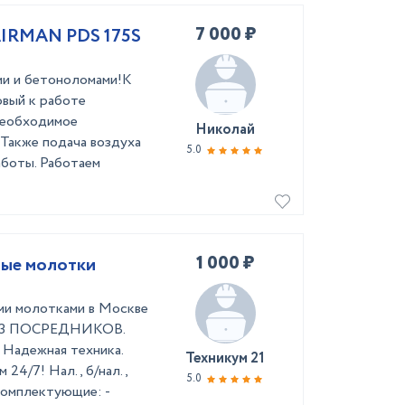
7 000 ₽
AIRMAN PDS 175S
ми и бетоноломами!К
овый к работе
необходимое
Николай
 Также подача воздуха
5.0
аботы. Работаем
1 000 ₽
ные молотки
ми молотками в Москве
 БЕЗ ПОСРЕДНИКОВ.
. Надежная техника.
Техникум 21
4/7! Нал., б/нал.,
5.0
Комплектующие: -