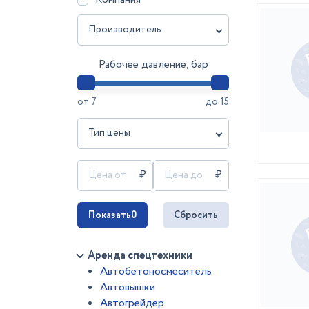
Производитель
Рабочее давление, бар
от
7
до
15
Тип цены:
Показать
0
Сбросить
Аренда спецтехники
Автобетоносмеситель
Автовышки
Автогрейдер