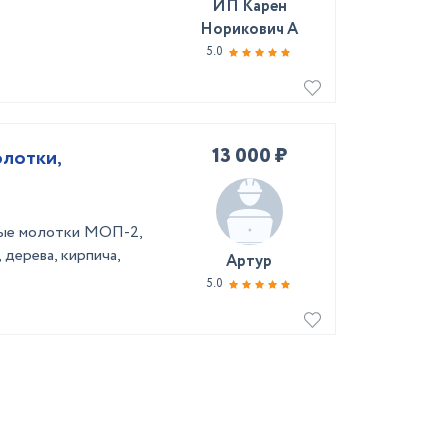
ИП Карен
Норикович А
5.0
13 000 ₽
олотки,
ные молотки МОП-2,
дерева, кирпича,
Артур
5.0