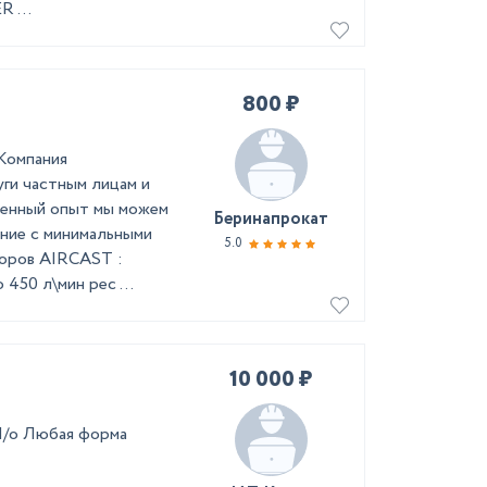
 ...
800 ₽
Компания
ги частным лицам и
ленный опыт мы можем
Беринапрокат
ние с минимальными
5.0
соров АIRCAST :
450 л\мин рес ...
10 000 ₽
М/о Любая форма