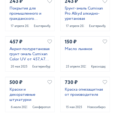
243 ₽
243 ₽
Покрытия для
Грунт-эмаль Cumixan
промышленного и
Pro Alkyd алкидно-
гражданского
уретановая
строительства от
17 апреля 2025
Екатеринбург
17 апреля 2025
Екатеринбург
поставщика
CUMIXAN
457 ₽
150 ₽
Акрил-полуретановая
Масло льняное
грунт-эмаль Cumixan
Color UV от 457,47
рублей
20 мая 2025
Екатеринбург
25 апреля 2023
Краснодар
500 ₽
730 ₽
Краски и
Краска огнезащитная
декоративные
от производителя
штукатурки
6 июля 2023
Симферополь
15 мая 2025
Новосибирск