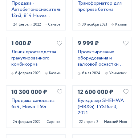
Продажа -
Трансформатор для
Автобетоносмеситель
прогрева бетона
12м3, 8*4 Howo
HW76
24 февраля 2022
Самара
30 ноября 2021
Казань
1 000 ₽
9 999 ₽
Линия производства
Проектирование
гранулированного
оборудования и
комбикорма
валковой оснастки
для профилирования
6 февраля 2023
Казань
6 мая 2024
Ульяновск
металла
10 300 000 ₽
12 600 000 ₽
Продажа самосвала
Бульдозер SHEHWA
6х4, Howo T5G
(HBXG) TYS165-3,
2021
24 февраля 2022
Саранск
22 апреля 2022
Нижний Новгород