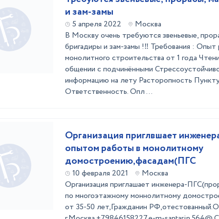
и зам-замы
5 апреля 2022
Москва
В Москву очень требуются звеньевые, прора
бригадиры и зам-замы !‼ Требования : Опыт
монолитного строительства от 1 года Чтен
общении с подчинёнными Стрессоустойчиво
информацию на лету Расторопность Пункт
Ответственность. Опл ...
Организация приглвшает инженера
опытом работы в монолитному
домостроению,фасадам(ПГС
10 февраля 2021
Москва
Организация приглашает инженера-ПГС(про
по многоэтажному моннолитному домостро
от 35-50 лет,Гражданин РФ,отестованный.
г.Москва.+79846158227.e-m-santarin.564@.С