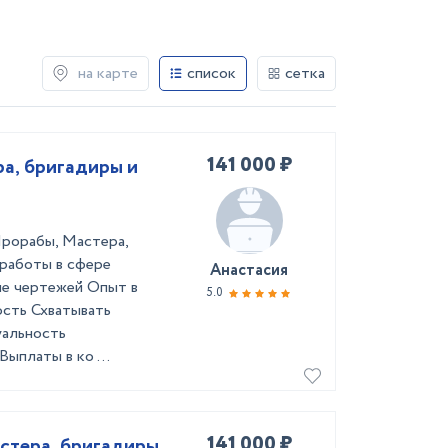
на карте
список
сетка
141 000 ₽
ра, бригадиры и
Прорабы, Мастера,
 работы в сфере
Анастасия
ие чертежей Опыт в
5.0
сть Схватывать
уальность
ыплаты в ко ...
141 000 ₽
астера, бригадиры