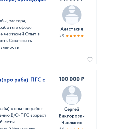
бы, мастера,
 работы в сфере
Анастасия
ие чертежей Опыт в
5.0
сть Схватывать
уальность
100 000 ₽
(про раба)-ПГС с
раба),с опытом работ
Сергей
ению.В/О-ПГС,возраст
Викторович
Обьекты
Чаплыгин
ергей Викторович.