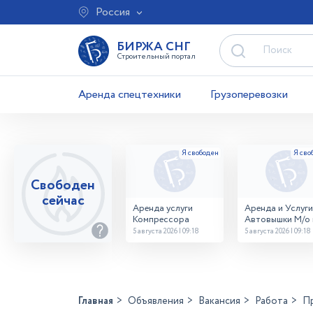
Россия
БИРЖА СНГ
Строительный портал
Аренда спецтехники
Грузоперевозки
Свободен
сейчас
Аренда услуги
Аренда и Услуги
Компрессора
Автовышки М/о г
Домодедово
5 августа 2026 | 09:18
5 августа 2026 | 09:18
26,28,32 место
Главная
Объявления
Вакансия
Работа
П