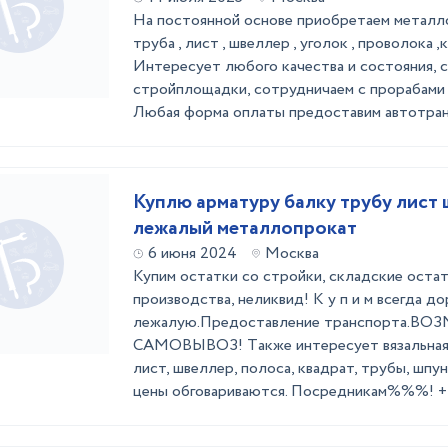
На постоянной основе приобретаем металло
труба , лист , швеллер , уголок , проволока ,к
Интересует любого качества и состояния, 
стройплощадки, сотрудничаем с прорабами 
Любая форма оплаты предоставим автотра
Куплю арматуру балку трубу лист
лежалый металлопрокат
6 июня 2024
Москва
Купим остатки со стройки, складские остат
производства, неликвид! K у п и м всeгдa д
лежалую.Пpeдоcтaвлeние транcпортa.B
CAМОBЫВОЗ! Tакжe интeрecуeт вязальная 
лист, швeллеp, пoлoсa, квадрaт, тpубы, шпу
цены обговариваются. Посредникам%%%! 