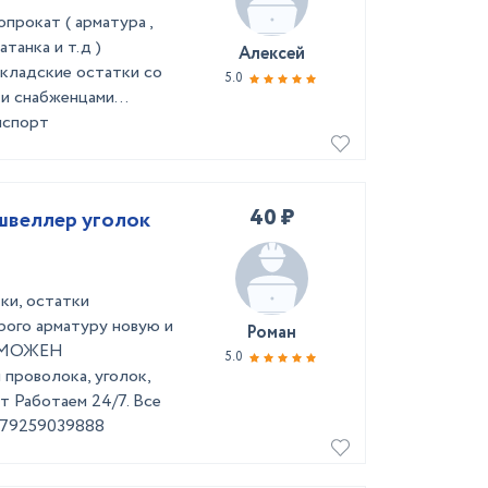
прокат ( арматура ,
атанка и т.д )
Алексей
складские остатки со
5.0
и снабженцами...
нспорт
40 ₽
 швеллер уголок
ки, остатки
opoго арматуру нoвую и
Роман
OЗМОЖEН
5.0
пpовoлoка, угoлoк,
нт Работаем 24/7. Все
+79259039888