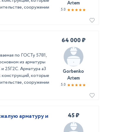
х конструкций, которые
Artem
оительстве, сооружении
5.0
64 000 ₽
иваемая по ГОСТу 5781,
 основном из арматуры
 и 25Г2С. Арматура а3
Gorbenko
х конструкций, которые
Artem
оительстве, сооружении
5.0
45 ₽
ежалую арматуру и