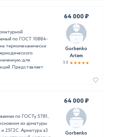
64 000 ₽
арматурной
аемый по ГОСТ 10884-
 на термомеханически
Gorbenko
периодического
Artem
значенную для
5.0
кций. Представляет
64 000 ₽
иваемая по ГОСТу 5781,
 основном из арматуры
 и 25Г2С. Арматура а3
Gorbenko