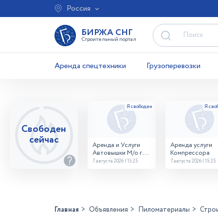
Россия
БИРЖА СНГ
Строительный портал
Аренда спецтехники
Грузоперевозки
Свободен
сейчас
Аренда и Услуги
Аренда услуги
Автовышки М/о г.
Компрессора
Домодедово
7 августа 2026 | 15:25
7 августа 2026 | 15:25
26,28,32 место
Главная
Объявления
Пиломатериалы
Стро