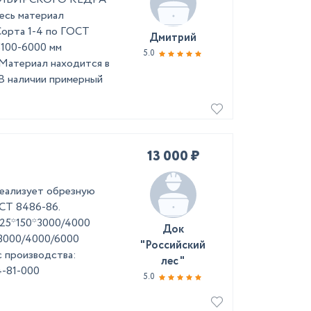
ь материал
рта 1-4 по ГОСТ
Дмитрий
5100-6000 мм
5.0
 Материал находится в
В наличии примерный
13 000 ₽
реализует обрезную
СТ 8486-86.
 25*150*3000/4000
Док
*3000/4000/6000
"Российский
 производства:
лес "
4-81-000
5.0