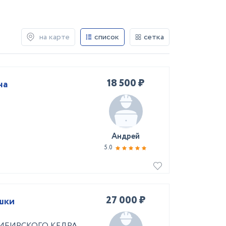
на карте
список
сетка
18 500 ₽
на
Андрей
5.0
27 000 ₽
шки
з СИБИРСКОГО КЕДРА