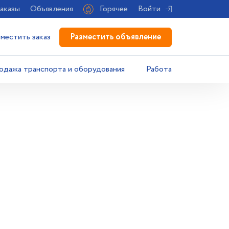
аказы
Объявления
Горячее
Войти
Разместить объявление
зместить заказ
одажа транспорта и оборудования
Работа