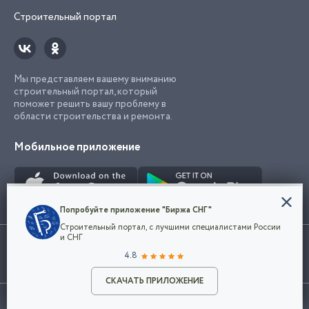
Строительный портал
Мы представляем вашему вниманию
строительный портал, который
поможет решить вашу проблему в
области строительства и ремонта.
Мобильное приложение
Конфиденциальность
Попробуйте приложение "Биржа СНГ"
Мы используем файлы cookie, чтобы сделать
Строительный портал, с лучшими специалистами России
наш сайт удобным для каждого
Использование сайта, в том числе подача объявлений, означает
и СНГ
пользователя. Оставаясь на сайте,
ОК
согласие с
пользовательским соглашением
. Все логотипы и торговые
4.8
вы соглашаетесь
марки представленные на сайте являются собственностью их
с
Политикой конфиденциальности компании
владельца.
Разместить объявление
и принимаете условия использования cookie.
СКАЧАТЬ ПРИЛОЖЕНИЕ
©2026
Биржа СНГ