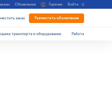
аказы
Объявления
Горячее
Войти
Разместить объявление
зместить заказ
одажа транспорта и оборудования
Работа