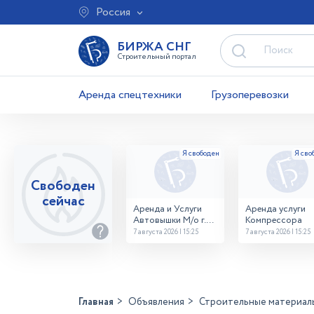
Россия
БИРЖА СНГ
Строительный портал
Аренда спецтехники
Грузоперевозки
Свободен
сейчас
Аренда и Услуги
Аренда услуги
Автовышки М/о г.
Компрессора
Домодедово
7 августа 2026 | 15:25
7 августа 2026 | 15:25
26,28,32 место
Главная
Объявления
Строительные материал