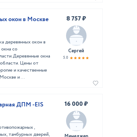
8 757 ₽
ных окон в Москве
ка деревянных окон в
 окна со
Сергей
ласти.Деревянные окна
5.0
области. Цены от
рогие и качественные
оскве и ...
16 000 ₽
арная ДПМ -EIS
отивопожарных ,
ных, тамбурных дверей,
Менеджер