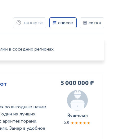
на карте
список
сетка
ями в соседних регионах
5 000 000 ₽
 от
я по выгодным ценам.
 один из лучших
Вячеслав
с архитекторами,
5.0
иях. Замер в удобное