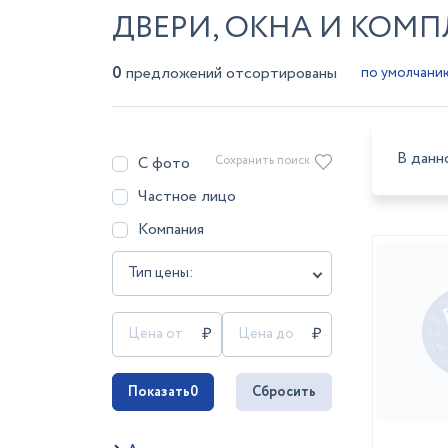
ДВЕРИ, ОКНА И КОМ
0
предложений отсортированы
В данн
С фото
Сохранить поиск
Частное лицо
Компания
Тип цены:
Показать
0
Сбросить