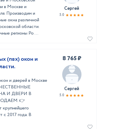
кве и Московской
и в Москве и
Сергей
ля. Производим и
5.0
ные окна различной
осковской области.
чные регионы Ро ...
8 765 ₽
х (пвх) окон и
ласти.
окон и дверей в Москве
КАЧЕСТВЕННЫЕ
Сергей
А И ДВЕРИ В
5.0
ОДАЕМ. 👉
т крупнейшего
 с 2017 года. В