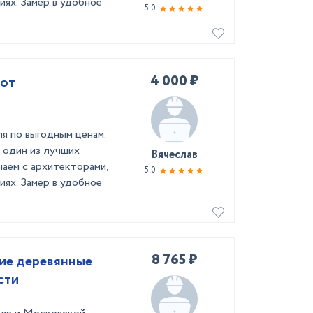
иях. Замер в удобное
5.0
4 000 ₽
 от
я по выгодным ценам.
 один из лучших
Вячеслав
чаем с архитекторами,
5.0
иях. Замер в удобное
8 765 ₽
гие деревянные
сти