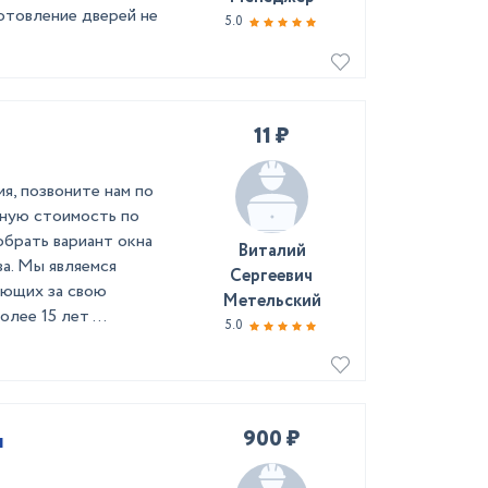
готовление дверей не
5.0
11 ₽
ия, позвоните нам по
ную стоимость по
обрать вариант окна
Виталий
ва. Мы являемся
Сергеевич
ающих за свою
Метельский
ее 15 лет ...
5.0
900 ₽
я