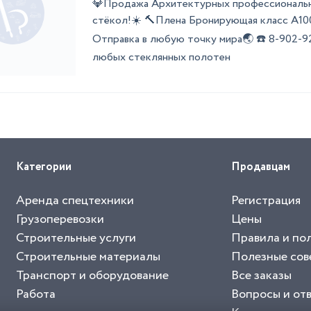
💎Продажа Архитектурных профессиональн
стёкол!☀️ 🔨Плена Бронирующая класс А10
Отправка в любую точку мира🌏 ☎️ 8-902-9
любых стеклянных полотен
Категории
Продавцам
Аренда спецтехники
Регистрация
Грузоперевозки
Цены
Строительные услуги
Правила и по
Строительные материалы
Полезные сов
Транспорт и оборудование
Все заказы
Работа
Вопросы и от