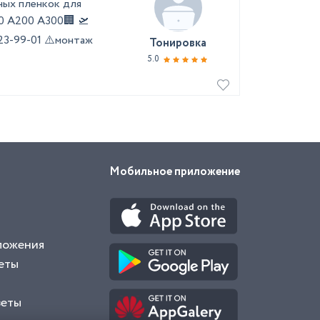
ых пленкок для
0 А200 А300🏢 🛫
23-99-01 ⚠️монтаж
Тонировка
5.0
Мобильное приложение
ложения
еты
веты