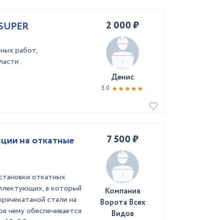
2 000 ₽
 SUPER
ных работ,
асти .
Денис
5.0
7 500 ₽
ции на откатные
установки откатных
плектующих, в который
Компания
орячекатаной стали на
Ворота Всех
ря чему обеспечивается
Видов