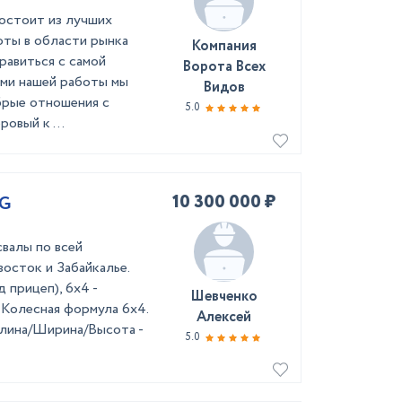
остоит из лучших
оты в области рынка
Компания
равиться с самой
Ворота Всех
ами нашей работы мы
Видов
брые отношения с
5.0
овый к ...
10 300 000 ₽
5G
валы по всей
осток и Забайкалье.
 прицеп), 6х4 -
Шевченко
Колесная формула 6х4.
Алексей
 Длина/Ширина/Высота -
5.0