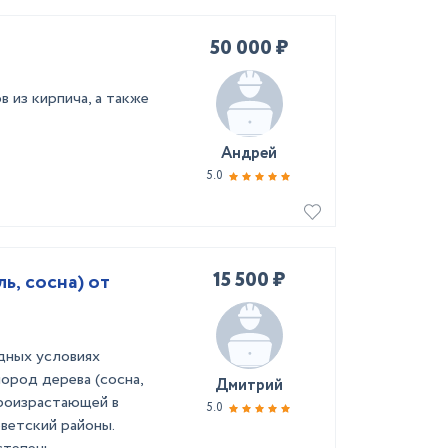
50 000 ₽
 из кирпича, а также
Андрей
5.0
15 500 ₽
ь, сосна) от
дных условиях
ород дерева (сосна,
Дмитрий
 произрастающей в
5.0
ветский районы.