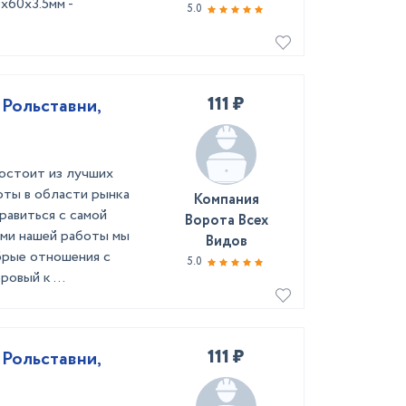
х60х3.5мм -
5.0
111 ₽
 Рольставни,
остоит из лучших
оты в области рынка
Компания
равиться с самой
Ворота Всех
ами нашей работы мы
Видов
брые отношения с
5.0
овый к ...
111 ₽
 Рольставни,