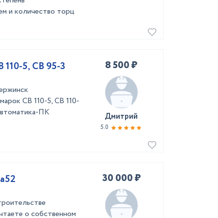
степень
ем и количество торц
8 500 ₽
110-5, СВ 95-3
зержинск
арок СВ 110-5, СВ 110-
мавтоматика-ПК
Дмитрий
5.0
30 000 ₽
Ка52
троительстве
чтаете о собственном