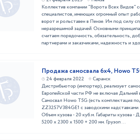
Коллектив компании "Ворота Всех Видов" с
специалистов, имеющих огромный опыт раб
ворот и рольставен в Пензе. Им под силу сп
неразрешимой задачей. Основными принцип
считаем порядочность, обязательность, до
партнерами и заказчиками, надежность и здор
Продажа самосвала 6х4, Howo T
24 февраля 2022
Саранск
Дистрибьютор (импортер), реализует самос
Европейской части РФ не включая Дальний в
Самосвал Howo T5G (есть комплектация под
ZZ3257V384GE1 с заводскими надставками. 
Объем кузова - 20 куб.м. Габариты кузова -
5200 x 2300 х 1500 + 200 мм. Грузоп ...