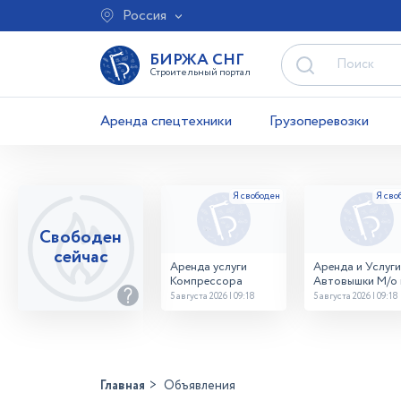
Россия
БИРЖА СНГ
Строительный портал
Аренда спецтехники
Грузоперевозки
Свободен
сейчас
Аренда услуги
Аренда и Услуги
Компрессора
Автовышки М/о г
Домодедово
5 августа 2026 | 09:18
5 августа 2026 | 09:18
26,28,32 место
Главная
Объявления