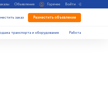
аказы
Объявления
Горячее
Войти
Разместить объявление
зместить заказ
одажа транспорта и оборудования
Работа