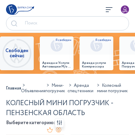
БИРЖА СНГ
Свободен
сейчас
Аренда и Услуги
Аренда услуги
Аренда
Автовышки М/о г.
Компрессора
Погрузч
Домодедово
26,28,32 место
Мини-
Аренда
Колесный
Главная
Объявления
погрузчик
спецтехники
мини погрузчик
КОЛЕСНЫЙ МИНИ ПОГРУЗЧИК -
ПЕНЗЕНСКАЯ ОБЛАСТЬ
Выберите категорию: