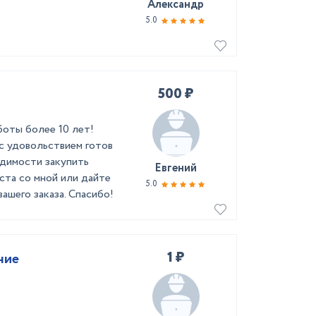
Александр
5.0
500 ₽
боты более 10 лет!
с удовольствием готов
одимости закупить
Евгений
та со мной или дайте
5.0
ашего заказа. Спасибо!
1 ₽
ние