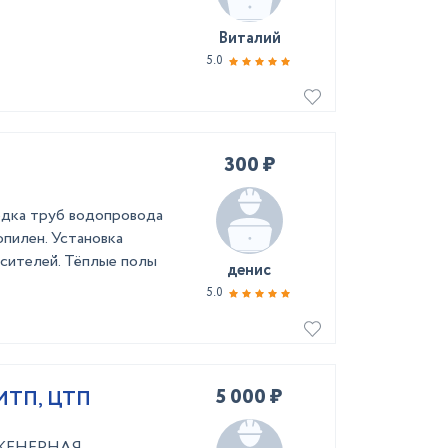
Виталий
5.0
300 ₽
одка труб водопровода
опилен. Установка
месителей. Тёплые полы
денис
5.0
5 000 ₽
 ИТП, ЦТП
НЖЕНЕРНАЯ