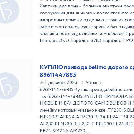
Септики для дома и большие очистные соо
сооружения для личного и коллективного и
загородных домов и отдельно стоящих соор
кафе и ресторанов, санаториев и баз отдыха
клиник и больниц, офисных комплексов. Про
Евролос ЭКО, Евролос БИО, Евролос ПРО, Е
КУПЛЮ привода belimo дорого с
89611447885
2 декабря 2023
Москва
8961-144-78-85 Куплю привода belimo само
тел 8961-144-78-85 КУПЛЮ ПРИВОДА 
НОВЫЕ И Б/У ДОРОГО САМОВЫВОЗ И Мы
линейку который указано ниже, TF230-S 
NF230-S АFR24 АFR230 ВF24 BF24-T SF24
АF230 ВFN230 ВLF230-Т BFL230 LF24 ВF2
ВЕ24 SМ24А АМ230 ...