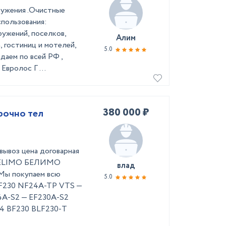
ружения .Очистные
спользования:
ужений, поселков,
Алим
, гостиниц и мотелей,
5.0
даем по всей РФ ,
вролос Г ...
380 000 ₽
рочно тел
вывоз цена договарная
BELIMO БЕЛИМО
влад
 покупаем всю
5.0
BLF230 NF24A-TP VТS —
A-S2 — EF230А-S2
4 ВF230 ВLF230-Т