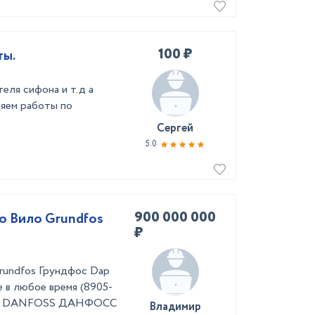
100 ₽
ты.
еля сифона и т.д а
няем работы по
Сергей
5.0
900 000 000
o Вило Grundfos
₽
rundfos Грундфос Dap
е в любое время (8905-
6-86 DANFOSS ДАНФОСС
Владимир