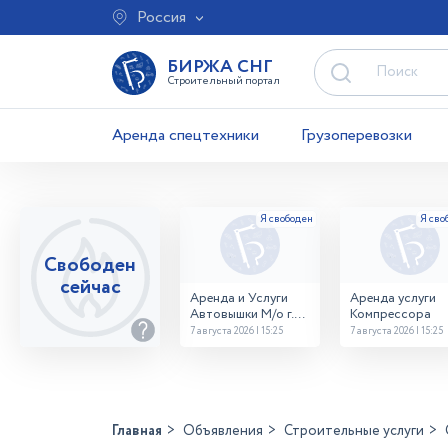
Россия
БИРЖА СНГ
Строительный портал
Аренда спецтехники
Грузоперевозки
Свободен
сейчас
Аренда и Услуги
Аренда услуги
Автовышки М/о г.
Компрессора
Домодедово
7 августа 2026 | 15:25
7 августа 2026 | 15:25
26,28,32 место
Главная
Объявления
Строительные услуги