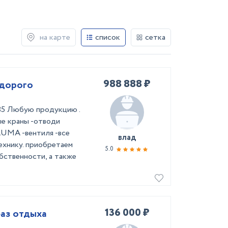
на карте
список
сетка
988 888 ₽
дорого
85 Любую продукцию .
ые краны -отводи
 AUMA -вентиля -все
влад
ехнику. приобретаем
5.0
бственности, а также
136 000 ₽
баз отдыха