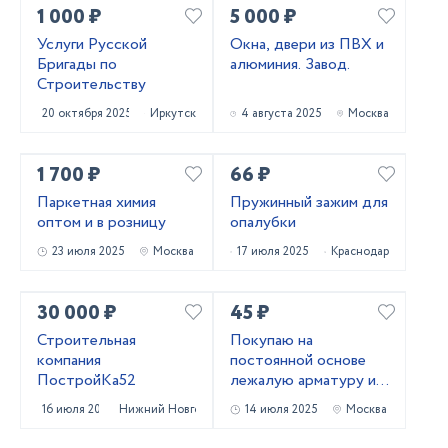
1 000 ₽
5 000 ₽
Услуги Русской
Окна, двери из ПВХ и
Бригады по
алюминия. Завод.
Строительству
20 октября 2025
Иркутск
4 августа 2025
Москва
1 700 ₽
66 ₽
Паркетная химия
Пружинный зажим для
оптом и в розницу
опалубки
23 июля 2025
Москва
17 июля 2025
Краснодар
30 000 ₽
45 ₽
Строительная
Покупаю на
компания
постоянной основе
ПостройКа52
лежалую арматуру и
металлопрокат!
16 июля 2025
Нижний Новгород
14 июля 2025
Москва
Самовывоз