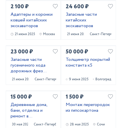
2 100 ₽
24 600 ₽
Адаптеры и коронки
Запасные части
ковшей китайских
китайских
экскаваторов
экскаваторов
21 июня 2025
Москва
21 июня 2025
Санкт-Петербург
23 000 ₽
50 000 ₽
Запасные части
Толщиметр покрытий
гусеничного хода
константа к5
дорожных фрез
Caterpillar PM620
21 июня 2025
Санкт-Петербург
9 июня 2025
Волгоград
15 000 ₽
1 500 ₽
Деревянные дома,
Монтаж перегородок
бани, отделка и
из гипсокартона
ремонт в
Приозерском и
30 мая 2025
Санкт-Петербург
28 мая 2025
Сочи
Выборгском районах